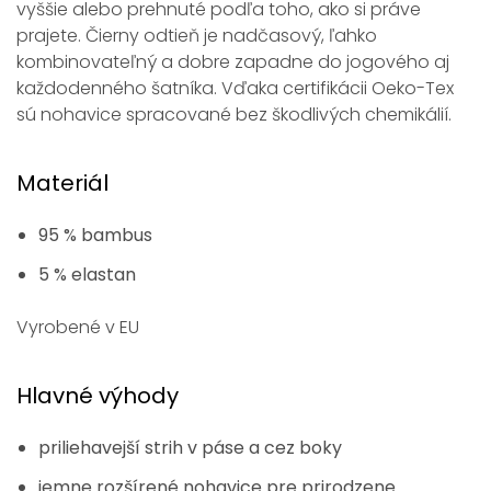
vyššie alebo prehnuté podľa toho, ako si práve
prajete. Čierny odtieň je nadčasový, ľahko
kombinovateľný a dobre zapadne do jogového aj
každodenného šatníka. Vďaka certifikácii Oeko-Tex
sú nohavice spracované bez škodlivých chemikálií.
Materiál
95 % bambus
5 % elastan
Vyrobené v EU
Hlavné výhody
priliehavejší strih v páse a cez boky
jemne rozšírené nohavice pre prirodzene