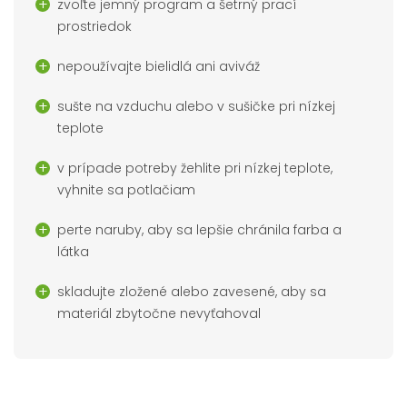
zvoľte jemný program a šetrný prací
prostriedok
nepoužívajte bielidlá ani aviváž
sušte na vzduchu alebo v sušičke pri nízkej
teplote
v prípade potreby žehlite pri nízkej teplote,
vyhnite sa potlačiam
perte naruby, aby sa lepšie chránila farba a
látka
skladujte zložené alebo zavesené, aby sa
materiál zbytočne nevyťahoval