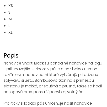
XS
S
M
L
XL
Popis
Nohavice Shakti Black sú pohodlné nohavice na jogu
s priliehavejším strihom v páse a cez boky a jemne
rozšírenými nohavicami, ktoré vytvárajú prirodzene
splývavú siluetu. Bambusová tkanina s prímesou
elastanu je mäkká, priedušná a pružná, takže sa hodí
na jogovú prax, pomalší pohyb aj voľný čas.
Praktický skladací pás umožňuje nosiť nohavice