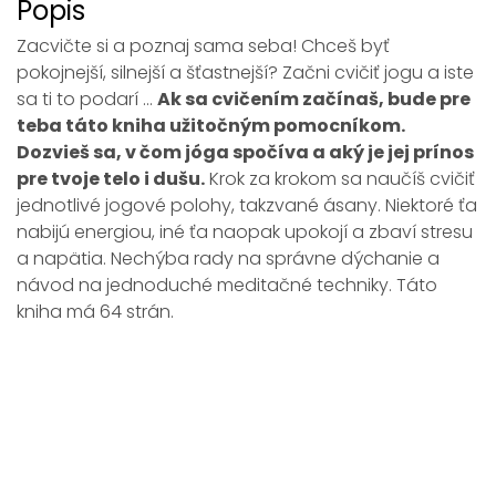
Popis
Zacvičte si a poznaj sama seba! Chceš byť
pokojnejší, silnejší a šťastnejší? Začni cvičiť jogu a iste
sa ti to podarí ...
Ak sa cvičením začínaš, bude pre
teba táto kniha užitočným pomocníkom.
Dozvieš sa, v čom jóga spočíva a aký je jej prínos
pre tvoje telo i dušu.
Krok za krokom sa naučíš cvičiť
jednotlivé jogové polohy, takzvané ásany. Niektoré ťa
nabijú energiou, iné ťa naopak upokojí a zbaví stresu
a napätia. Nechýba rady na správne dýchanie a
návod na jednoduché meditačné techniky. Táto
kniha má 64 strán.