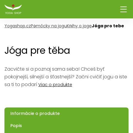
Yogashop.cz
Pomôcky na jogu
Knihy o joge
Jóga pro tebe
Jóga pre těba
Zacvičte si a poznaj sama seba! Chceš byť
pokojnejší, silnejší a šťastnejší? Začni cvičiť jogu a iste
sa ti to podarí
Viac o produkte
Informácie o produkte
Popis