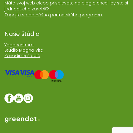
Máte svoj web alebo prispievate na blog a chceli by ste si
jednoducho zarobiť?
Zapojte sa do nášho partnerského programu.
Naše štúdiá
Yogacentrum
Studio Magna Vita
Zariadime štúdiá
Web realizoval Greendot