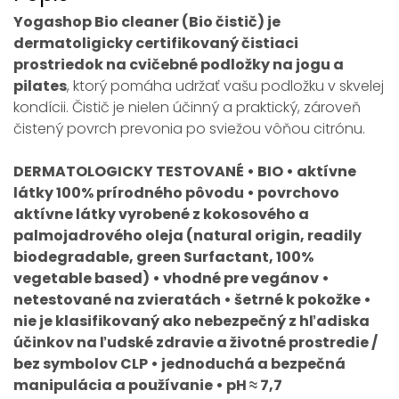
Yogashop Bio cleaner (Bio čistič) je
dermatoligicky certifikovaný čistiaci
prostriedok na cvičebné podložky na jogu a
pilates
, ktorý pomáha udržať vašu podložku v skvelej
kondícii. Čistič je nielen účinný a praktický, zároveň
čistený povrch prevonia po sviežou vôňou citrónu.
DERMATOLOGICKY TESTOVANÉ • BIO • aktívne
látky 100% prírodného pôvodu • povrchovo
aktívne látky vyrobené z kokosového a
palmojadrového oleja (natural origin, readily
biodegradable, green Surfactant, 100%
vegetable based) • vhodné pre vegánov •
netestované na zvieratách • šetrné k pokožke •
nie je klasifikovaný ako nebezpečný z hľadiska
účinkov na ľudské zdravie a životné prostredie /
bez symbolov CLP • jednoduchá a bezpečná
manipulácia a používanie • pH ≈ 7,7