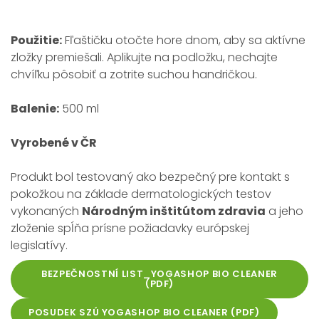
Použitie:
Fľaštičku otočte hore dnom, aby sa aktívne
zložky premiešali. Aplikujte na podložku, nechajte
chvíľku pôsobiť a zotrite suchou handričkou.
Balenie:
500 ml
Vyrobené v ČR
Produkt bol testovaný ako bezpečný pre kontakt s
pokožkou na základe dermatologických testov
vykonaných
Národným inštitútom zdravia
a jeho
zloženie spĺňa prísne požiadavky európskej
legislatívy.
BEZPEČNOSTNÍ LIST_YOGASHOP BIO CLEANER
(PDF)
POSUDEK SZÚ YOGASHOP BIO CLEANER (PDF)