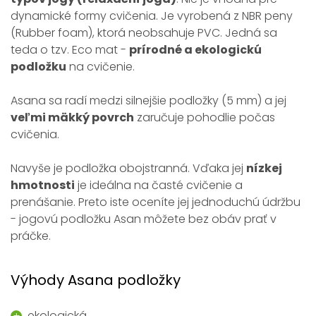
dynamické formy cvičenia. Je vyrobená z NBR peny
(Rubber foam), ktorá neobsahuje PVC. Jedná sa
teda o tzv. Eco mat -
prírodné a ekologickú
podložku
na cvičenie.
Asana sa radí medzi silnejšie podložky (5 mm) a jej
veľmi mäkký povrch
zaručuje pohodlie počas
cvičenia.
Navyše je podložka obojstranná. Vďaka jej
nízkej
hmotnosti
je ideálna na časté cvičenie a
prenášanie. Preto iste oceníte jej jednoduchú údržbu
- jogovú podložku Asan môžete bez obáv prať v
práčke.
Výhody Asana podložky
ekologická