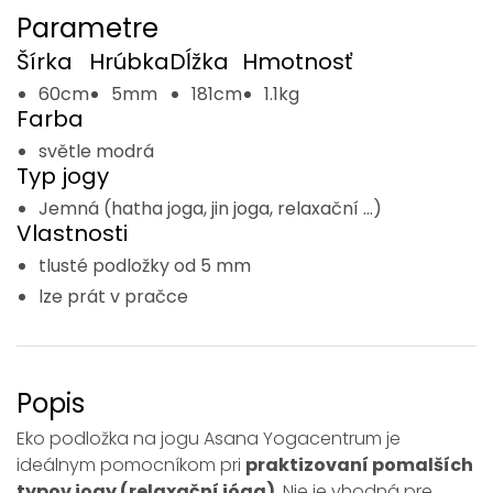
Parametre
Šírka
Hrúbka
Dĺžka
Hmotnosť
60cm
5mm
181cm
1.1kg
Farba
světle modrá
Typ jogy
Jemná (hatha joga, jin joga, relaxační ...)
Vlastnosti
tlusté podložky od 5 mm
lze prát v pračce
Popis
Eko podložka na jogu Asana Yogacentrum je
ideálnym pomocníkom pri
praktizovaní pomalších
typov jogy (relaxační jóga)
. Nie je vhodná pre