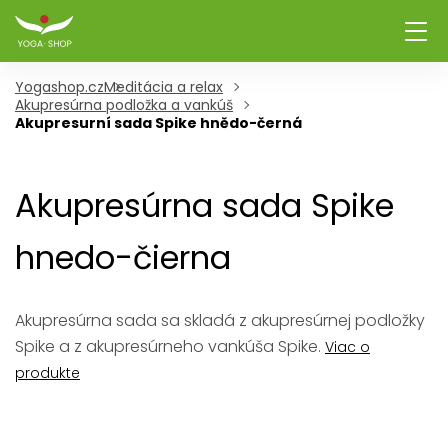
Yogashop.cz
Meditácia a relax
Akupresúrna podložka a vankúš
Akupresurní sada Spike hnědo-černá
Akupresúrna sada Spike
hnedo-čierna
Akupresúrna sada sa skladá z akupresúrnej podložky
Spike a z akupresúrneho vankúša Spike.
Viac o
produkte