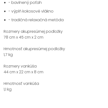
- bavlnený poťah
- výplň kokosové vlákno
- tradičná relaxačná metóda
Rozmery akupresúrnej podložky
78 cm x 45 cm x 2 cm
Hmotnosť akupresúrnej podložky
1,7 kg
Rozmery vankúša
44 cm x 22 cm x 8 cm
Hmotnosť vankúša
1,1 kg