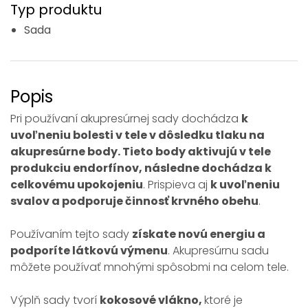
Typ produktu
Sada
Popis
Pri používaní akupresúrnej sady dochádza
k
uvoľneniu bolesti v tele v dôsledku tlaku na
akupresúrne body. Tieto body aktivujú v tele
produkciu endorfínov, následne dochádza k
celkovému upokojeniu
. Prispieva aj
k uvoľneniu
svalov a podporuje činnosť krvného obehu
.
Používaním tejto sady
získate novú energiu a
podporíte látkovú výmenu
. Akupresúrnu sadu
môžete používať mnohými spôsobmi na celom tele.
Výplň sady tvorí
kokosové vlákno,
ktoré je