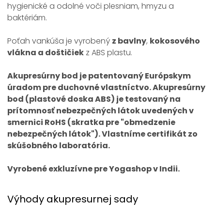
hygienické a odolné voči plesniam, hmyzu a
baktériám.
Poťah vankúša je vyrobený
z bavlny
,
kokosového
vlákna a doštičiek
z ABS plastu.
Akupresúrny bod je patentovaný Európskym
úradom pre duchovné vlastníctvo. Akupresúrny
bod (plastové doska ABS) je testovaný na
prítomnosť nebezpečných látok uvedených v
smernici RoHS (skratka pre "obmedzenie
nebezpečných látok"). Vlastníme certifikát zo
skúšobného laboratória.
Vyrobené exkluzívne pre Yogashop v Indii.
Výhody akupresurnej sady