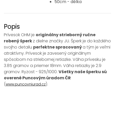
50cm - délka
Popis
Prívesok OHM je
originálny strieborný ručne
robený šperk
z dielne značky JU. Šperk je do každého
svojho detailu
perfektne spracovaný
a tým je veľmi
atraktívny. Prívesok je zavesený originálnym
spôsobom na striebornej retiazke. Váha prívesku je
3.85 gramov a priemer 18mm. Váha retiazky je 2.9
gramov. Ryzost - 925/1000.
Všetky naše šperku sú
overené Puncovým úradom ČR
(
).
www.puncovniurad.cz