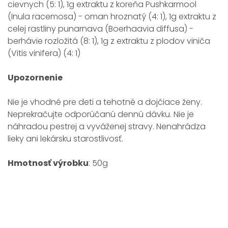
cievnych (5: 1), 1g extraktu z koreňa Pushkarmool
(Inula racemosa) - oman hroznatý (4: 1), 1g extraktu z
celej rastliny punarnava (Boerhaavia diffusa) -
berhávie rozložitá (8: 1), 1g z extraktu z plodov viniča
(Vitis vinifera) (4: 1)
Upozornenie
Nie je vhodné pre deti a tehotné a dojčiace ženy.
Neprekračujte odporúčanú dennú dávku. Nie je
náhradou pestrej a vyváženej stravy. Nenahrádza
lieky ani lekársku starostlivosť.
Hmotnosť výrobku
: 50g