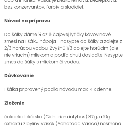
dobrú imunitu. Vašák je bezkofeínová, bezlepková,
bez konzervantov, farbív a sladidiel.
Návod na prípravu
Do šálky dáme ¼ až ½ čajovej lyžičky kávovinové
zmesi na 1 šálku nápoja - nasypte do šálky a zalejte z
2/3 horúcou vodou. Zvyšnú 1/3 dolejte horúcim (ale
nie vriacim) mliekom a podľa chuti doslaďte. Nesypte
zmes do šálky s mliekom či vodou.
Dávkovanie
1 šálka pripravený podľa návodu max. 4 x denne.
Zloženie
čakanka lekárska (Cichorium intybus) 87g, a 10g
extraktu z byliny Vašák (Adhatoda Vašica) nesmena