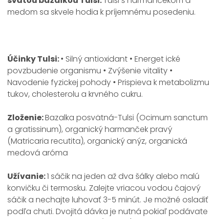
svätou bazalkou Tulsi.
Tulsi s harmančekom a
medom sa skvele hodia k príjemnému posedeniu.
Účinky Tulsi:
• Silný antioxidant • Energet
ické
povzbudenie organismu • Zvýšenie vitality •
Navodenie fyzickej pohody • Prispieva k metabolizmu
tukov, cholesterolu a krvného cukru.
Zloženie:
Bazalka posvätná-Tulsi (Ocimum sanctum
a gratissinum), organický harmanček pravý
(Matricaria recutita), organický anýz, organická
medová aróma
Užívanie:
1 sáčik na jeden až dva šálky alebo malú
konvičku či termosku. Zalejte vriacou vodou čajový
sáčik a nechajte luhovať 3-5 minút. Je možné osladiť
podľa chuti. Dvojitá dávka je nutná pokiaľ podávate