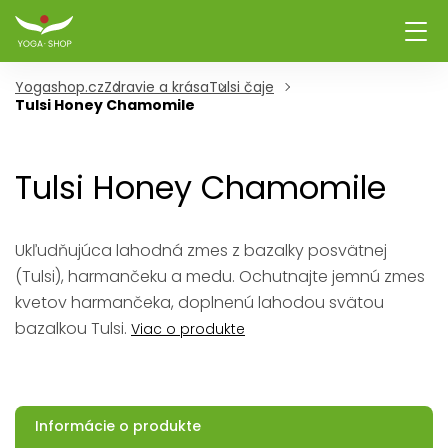
Yogashop.cz
Zdravie a krása
Tulsi čaje
Tulsi Honey Chamomile
Tulsi Honey Chamomile
Ukľudňujúca lahodná zmes z bazalky posvätnej
(Tulsi), harmančeku a medu. Ochutnajte jemnú zmes
kvetov harmančeka, doplnenú lahodou svätou
bazalkou Tulsi.
Viac o produkte
Informácie o produkte