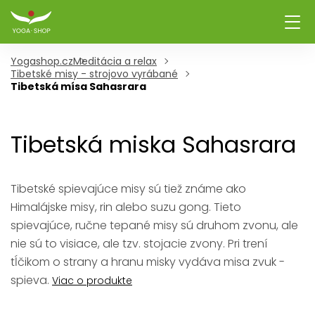
Yogashop.cz
Meditácia a relax
Tibetské misy - strojovo vyrábané
Tibetská mísa Sahasrara
Tibetská miska Sahasrara
Tibetské spievajúce misy sú tiež známe ako
Himalájske misy, rin alebo suzu gong. Tieto
spievajúce, ručne tepané misy sú druhom zvonu, ale
nie sú to visiace, ale tzv. stojacie zvony. Pri trení
tĺčikom o strany a hranu misky vydáva misa zvuk -
spieva.
Viac o produkte