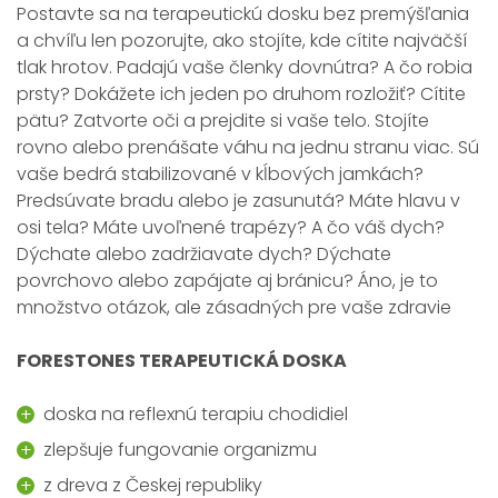
Postavte sa na terapeutickú dosku bez premýšľania
a chvíľu len pozorujte, ako stojíte, kde cítite najväčší
tlak hrotov. Padajú vaše členky dovnútra? A čo robia
prsty? Dokážete ich jeden po druhom rozložiť? Cítite
pätu? Zatvorte oči a prejdite si vaše telo. Stojíte
rovno alebo prenášate váhu na jednu stranu viac. Sú
vaše bedrá stabilizované v kĺbových jamkách?
Predsúvate bradu alebo je zasunutá? Máte hlavu v
osi tela? Máte uvoľnené trapézy? A čo váš dych?
Dýchate alebo zadržiavate dych? Dýchate
povrchovo alebo zapájate aj bránicu? Áno, je to
množstvo otázok, ale zásadných pre vaše zdravie
FORESTONES TERAPEUTICKÁ DOSKA
doska na reflexnú terapiu chodidiel
zlepšuje fungovanie organizmu
z dreva z Českej republiky