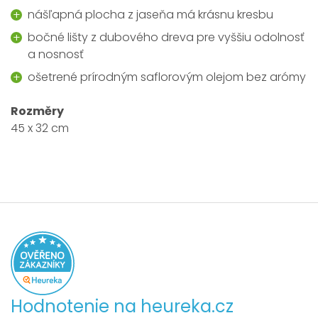
nášľapná plocha z jaseňa má krásnu kresbu
bočné lišty z dubového dreva pre vyššiu odolnosť
a nosnosť
ošetrené prírodným saflorovým olejom bez arómy
Rozměry
45 x 32 cm
Hodnotenie na heureka.cz