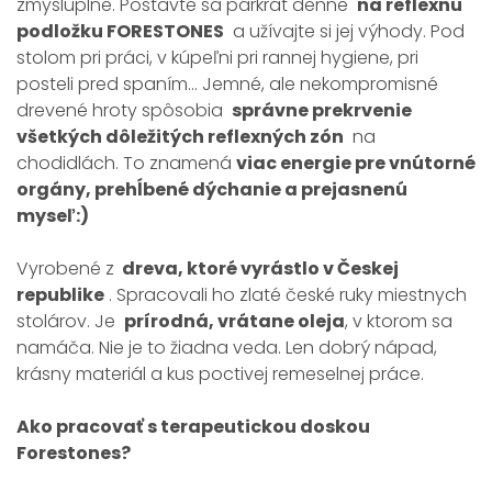
zmysluplne. Postavte sa párkrát denne
na reflexnú
podložku FORESTONES
a užívajte si jej výhody. Pod
stolom pri práci, v kúpeľni pri rannej hygiene, pri
posteli pred spaním... Jemné, ale nekompromisné
drevené hroty spôsobia
správne prekrvenie
všetkých dôležitých reflexných zón
na
chodidlách. To znamená
viac energie pre vnútorné
orgány, prehĺbené dýchanie a prejasnenú
myseľ:)
Vyrobené z
dreva, ktoré vyrástlo v Českej
republike
. Spracovali ho zlaté české ruky miestnych
stolárov. Je
prírodná, vrátane oleja
, v ktorom sa
namáča. Nie je to žiadna veda. Len dobrý nápad,
krásny materiál a kus poctivej remeselnej práce.
Ako pracovať s terapeutickou doskou
Forestones?