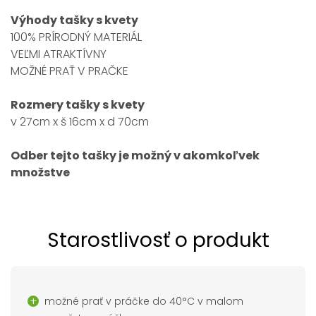
Výhody tašky s kvety
100% PRÍRODNÝ MATERIÁL
VEĽMI ATRAKTÍVNY
MOŽNÉ PRAŤ V PRAČKE
Rozmery tašky s kvety
v 27cm x š 16cm x d 70cm
Odber tejto tašky je možný v akomkoľvek
množstve
Starostlivosť o produkt
možné prať v práčke do 40°C v malom