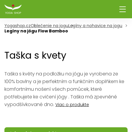
Yogashop.cz
Oblečenie na jogu
Legíny a nohavice na jogu
Legíny na jógu Flow Bamboo
Taška s kvety
Taška s květy na podložku na jógu je vyrobena ze
100% bavlny a je perfektním a funkčním doplňkem ke
komfortnímu nošení všech pomůcek, které
potřebujete ke cvičení jógy . Taška má zpevněné
vypodšívkované dno.
Viac o produkte