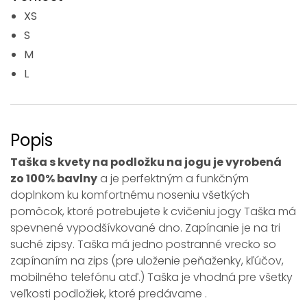
XS
S
M
L
Popis
Taška s kvety na podložku na jogu je vyrobená
zo 100% bavlny
a je perfektným a funkčným
doplnkom ku komfortnému noseniu všetkých
pomôcok, ktoré potrebujete k cvičeniu jogy Taška má
spevnené vypodšívkované dno. Zapínanie je na tri
suché zipsy. Taška má jedno postranné vrecko so
zapínaním na zips (pre uloženie peňaženky, kľúčov,
mobilného telefónu atď.) Taška je vhodná pre všetky
veľkosti podložiek, ktoré predávame .