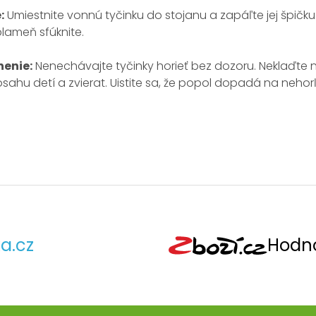
:
Umiestnite vonnú tyčinku do stojanu a zapáľte jej špičku
lameň sfúknite.
enie:
Nenechávajte tyčinky horieť bez dozoru. Neklaďte 
ahu detí a zvierat. Uistite sa, že popol dopadá na nehor
a.cz
Hodno