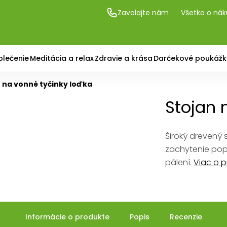
Zavolajte nám
Všetko o ná
blečenie
Meditácia a relax
Zdravie a krása
Darčekové poukážk
 na vonné tyčinky loďka
Stojan 
Široký drevený s
zachytenie popo
pálení.
Viac o 
Informácie o produkte
Popis
Recenzie