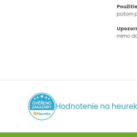
Použitie
potom p
Upozorn
mimo dos
Hodnotenie na heurek