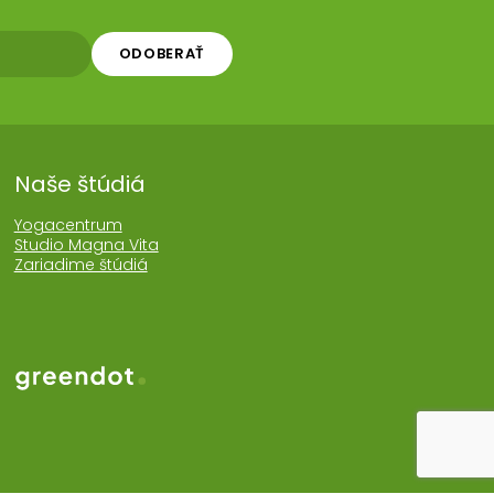
ODOBERAŤ
Naše štúdiá
Yogacentrum
Studio Magna Vita
Zariadime štúdiá
Web realizoval Greendot