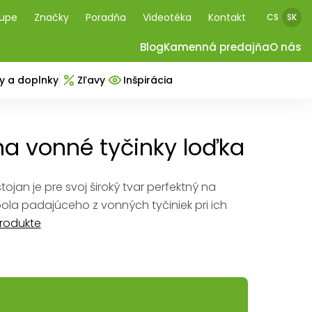
kupe
Značky
Poradňa
Videotéka
Kontakt
CS
SK
Blog
Kamenná predajňa
O nás
y a doplnky
Zľavy
Inšpirácia
na vonné tyčinky loďka
tojan je pre svoj široký tvar perfektný na
la padajúceho z vonných tyčiniek pri ich
produkte