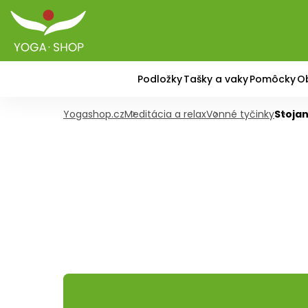
Podložky
Tašky a vaky
Pomôcky
O
Yogashop.cz
Meditácia a relax
Vonné tyčinky
Stojan