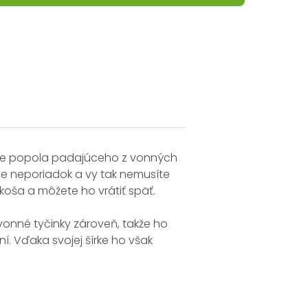
tenie popola padajúceho z vonných
izuje neporiadok a vy tak nemusíte
 koša a môžete ho vrátiť späť.
vonné tyčinky zároveň, takže ho
í. Vďaka svojej šírke ho však