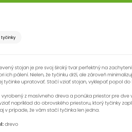
tyčinky
revený stojan je pre svoj široký tvar perfektný na zachy
 pri ich pálení. Nielen, že tyčinku drží, ale zároveň minimal
j tyčinke upratovať. Stačí vziať stojan, vyklepať popol do
e vyrobený z masívneho dreva a ponúka priestor pre dve 
ziať napríklad do obrovského priestoru, ktorý tyčinky zapln
aj v prípade, že vám stačí tyčinka len jedna.
l:
drevo