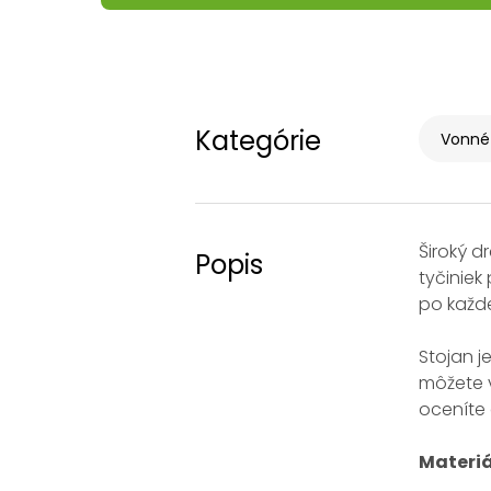
Kategórie
Vonné 
Široký d
Popis
tyčiniek
po každe
Stojan j
môžete v
oceníte 
Materiá