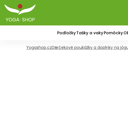
Podložky
Tašky a vaky
Pomôcky
O
Yogashop.cz
Darčekové poukážky a doplnky na jóg