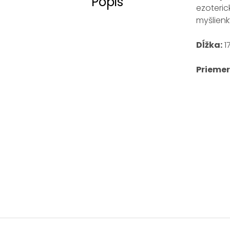
Popis
ezoteric
myšlien
Dĺžka:
1
Priemer