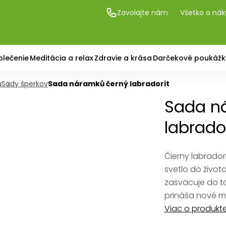
Zavolajte nám
Všetko o ná
blečenie
Meditácia a relax
Zdravie a krása
Darčekové poukážk
u
Sady šperkov
Sada náramků černý labradorit
Sada n
labrado
Čierny labrador
svetlo do živo
zasväcuje do ta
prináša nové m
Viac o produkt