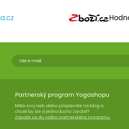
a.cz
Hodno
Partnerský program Yogashopu
Máte svoj web alebo prispievate na blog a
chceli by ste si jednoducho zarobiť?
Zapojte sa do nášho partnerského programu.