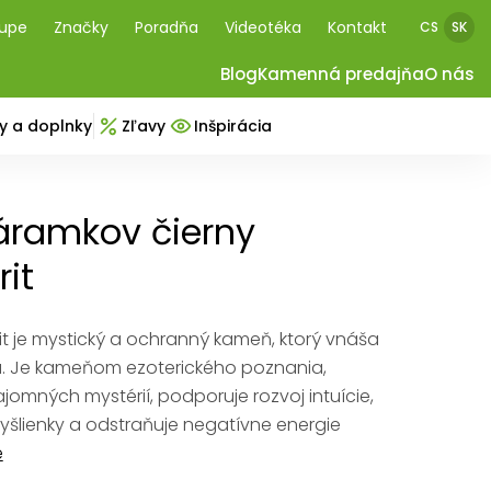
kupe
Značky
Poradňa
Videotéka
Kontakt
CS
SK
Blog
Kamenná predajňa
O nás
y a doplnky
Zľavy
Inšpirácia
áramkov čierny
rit
it je mystický a ochranný kameň, ktorý vnáša
ta. Je kameňom ezoterického poznania,
jomných mystérií, podporuje rozvoj intuície,
yšlienky a odstraňuje negatívne energie
e