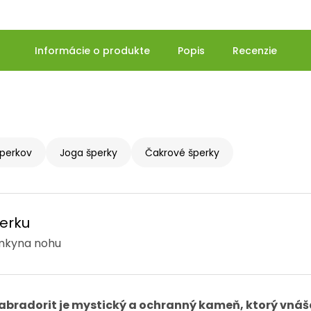
Informácie o produkte
Popis
Recenzie
perkov
Joga šperky
Čakrové šperky
erku
mkyna nohu
labradorit je mystický a ochranný kameň, ktorý vnáša