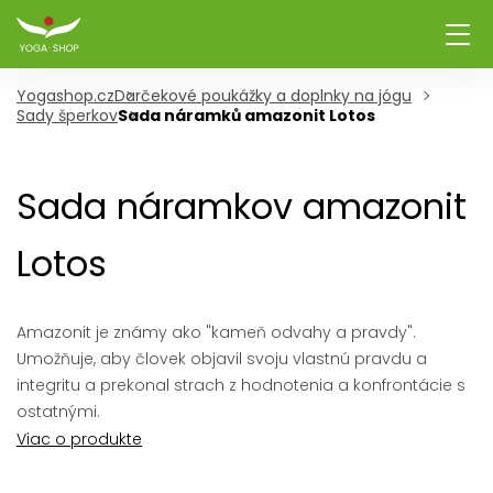
Yogashop.cz
Darčekové poukážky a doplnky na jógu
Sady šperkov
Sada náramků amazonit Lotos
Sada náramkov amazonit
Lotos
Amazonit je známy ako "kameň odvahy a pravdy".
Umožňuje, aby človek objavil svoju vlastnú pravdu a
integritu a prekonal strach z hodnotenia a konfrontácie s
ostatnými.
Viac o produkte