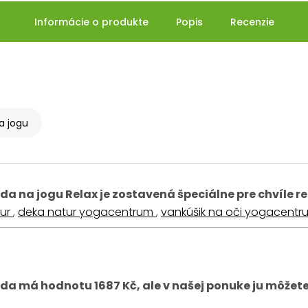
Informácie o produkte
Popis
Recenzie
a jogu
da na jogu Relax je zostavená špeciálne pre chvíle r
tur
,
deka natur yogacentrum
,
vankúšik na oči yogacentr
da má hodnotu 1687 Kč, ale v našej ponuke ju môžete