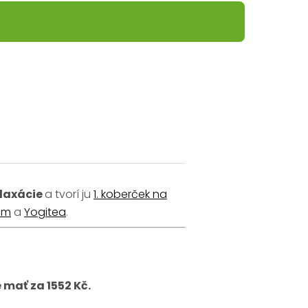
elaxácie
a tvorí ju
1. koberček na
um
a
Yogitea
.
 mať za 1552 Kč.