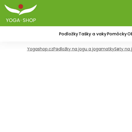
Podložky
Tašky a vaky
Pomôcky
O
Yogashop.cz
Podložky na jogu a jogamatky
Sety na 