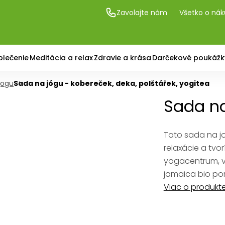
Zavolajte nám
Všetko o ná
blečenie
Meditácia a relax
Zdravie a krása
Darčekové poukážk
jogu
Sada na jógu - kobereček, deka, polštářek, yogitea
Sada na
Tato sada na jo
relaxácie a tvor
yogacentrum, v
jamaica bio po
Viac o produkt