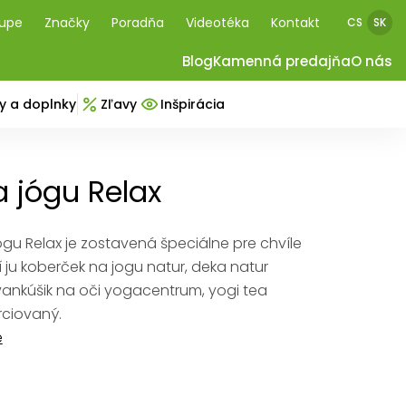
kupe
Značky
Poradňa
Videotéka
Kontakt
CS
SK
Blog
Kamenná predajňa
O nás
y a doplnky
Zľavy
Inšpirácia
 jógu Relax
gu Relax je zostavená špeciálne pre chvíle
í ju koberček na jogu natur, deka natur
ankúšik na oči yogacentrum, yogi tea
rciovaný.
e