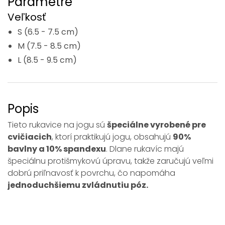
Parametre
Veľkosť
S (6.5 - 7.5 cm)
M (7.5 - 8.5 cm)
L (8.5 - 9.5 cm)
Popis
Tieto rukavice na jogu sú
špeciálne vyrobené pre
cvičiacich
, ktorí praktikujú jogu, obsahujú
90%
bavlny a 10% spandexu
. Dlane rukavíc majú
špeciálnu protišmykovú úpravu, takže zaručujú veľmi
dobrú priľnavosť k povrchu, čo napomáha
jednoduchšiemu zvládnutiu póz.