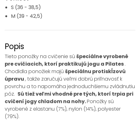
S (36 - 38,5)
M (39 - 42,5)
Popis
Tieto ponožky na cvičenie sú
špeciálne vyrobené
pre cvičiacich, ktorí praktikujú jogu a Pilates
.
Chodidla ponožiek majú
špeciálnu protiskĺzovú
úpravu
, takže zaručujú veľmi dobrú priľnavosť k
povrchu a to napomáha jednoduchšiemu zvládnutiu
póz.
Sú tiež veľmi vhodné pre tých, ktorí trpia pri
cvičení jogy chladom na nohy.
Ponožky sú
vyrobené z elastanu (7%), nylon (14%), polyester
(79%).