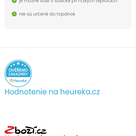
je možné sušiť v sušičke pri nízkych teplotách
nie sú určené do topánok
Hodnotenie na heureka.cz