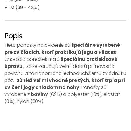
M (39 - 42,5)
Popis
Tieto ponožky na cvičenie sú
špeciálne vyrobené
pre cvičiacich, ktorí praktikujú jogu a Pilates
.
Chodidla ponožiek majú
špeciálnu protiskĺzovú
úpravu
, takže zaručujú veľmi dobrú priľnavosť k
povrchu a to napomáha jednoduchšiemu zvládnutiu
póz.
Sú tiež veľmi vhodné pre tých, ktorí trpia pri
cvičení jogy chladom na nohy.
Ponožky sú
vyrobené z
bavlny
(62%) a polyester (10%), elastan
(8%), nylon (20%).