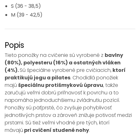
S (36 - 38,5)
M (39 - 42,5)
Popis
Tieto ponožky na cvičenie sú vyrobené z
bavlny
(80%), polyesteru (16%) a ostatných vláken
(4%).
Sú špeciálne vyrobené pre cvičiacich,
ktorí
praktikujú jogu a pilates
. Chodidlá ponožiek
majú
špeciálnu protišmykovú úpravu
, takže
zaručujú veľmi dobrú priľnavosť k povrchu a to
napomáha jednoduchšiemu zvládnutiu pozícií.
Ponožky sú päťprsté, čo zvyšuje pohyblivosť
jednotlivých prstov a zároveň znižuje potivosť medzi
prstami. Sú tiež veľmi vhodné pre tých, ktorí
mávajú
pri cvičení studené nohy
.