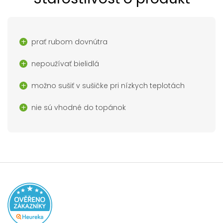
prať rubom dovnútra
nepoužívať bielidlá
možno sušiť v sušičke pri nízkych teplotách
nie sú vhodné do topánok