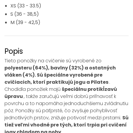
XS (33 - 33.5)
S (36 - 38,5)
M (39 - 42,5)
Popis
Tieto ponožky na cvičenie sú vyrobené zo
polyesteru (64%), bavlny (32%) a ostatných
vláken (4%)
. Sú špeciálne vyrobené pre
cvičiacich, ktorí praktikujú jogu a Pilates
.
Chodidla ponožiek majú
špeciálnu protikĺzavú
úpravu
, takže zaručujú veľmi dobrú priľnavosť k
povrchu a to napomáha jednoduchšiemu zvládnutiu
póz. Ponožky sú päťprsté, čo zvyšuje pohyblivosť
jednotlivých prstov, znižuje potivosť medzi prstami.
Sú
tiež veľmi vhodné pre tých, ktorí trpia pri cvičení
jogy chladom na nohy
.