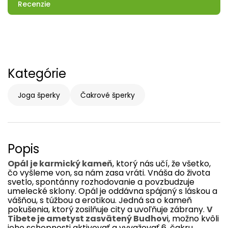
Recenzie
Kategórie
Joga šperky
Čakrové šperky
Popis
Opál
je
karmický
kameň
,
ktorý nás
učí
,
že
všetko
,
čo
vyšleme
von
,
sa
nám
zasa
vráti.
Vnáša
do
života
svetlo
,
spontánny
rozhodovanie
a
povzbudzuje
umelecké
sklony
.
Opál
je
oddávna
spájaný
s
láskou
a
vášňou
,
s
túžbou
a
erotikou
.
Jedná sa
o
kameň
pokušenia
,
ktorý
zosilňuje
city a
uvoľňuje
zábrany
.
V
Tibete
je
ametyst
zasvätený
Budhov
i
,
možno kvôli
jeho schopnosti
aktivovať
a
vyvažovať
6.
čakru