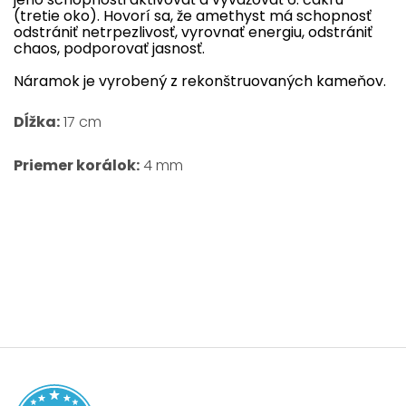
(
tretie
oko
)
.
Hovorí
sa
,
že
amethyst
má
schopnosť
odstrániť
netrpezlivosť
,
vyrovnať
energiu
, odstrániť
chaos
,
podporovať
jasnosť
.
Náramok je vyrobený z rekonštruovaných kameňov.
Dĺžka:
17 cm
Priemer korálok:
4 mm