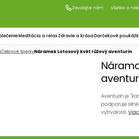
Zavolajte nám
Všetko o ná
blečenie
Meditácia a relax
Zdravie a krása
Darčekové poukážk
u
Čakrové šperky
Náramek Lotosový květ růžový aventurin
Náramok
aventur
Aventurin je "
podporuje silné
vytrvalosti.
Viac