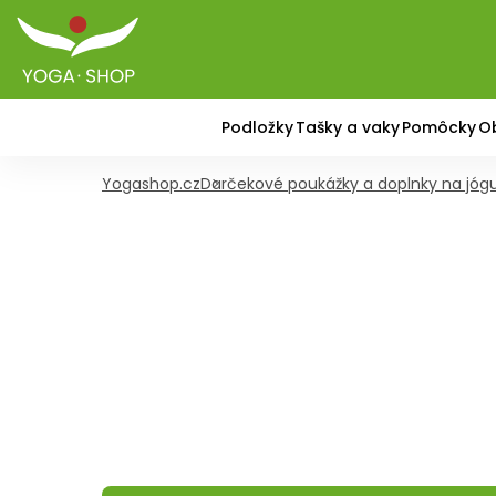
Podložky
Tašky a vaky
Pomôcky
O
Yogashop.cz
Darčekové poukážky a doplnky na jóg