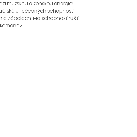
dzi mužskou a ženskou energiou.
trú škálu liečebných schopností,
ch a zápaloch. Má schopnosť rušiť
kameňov
.