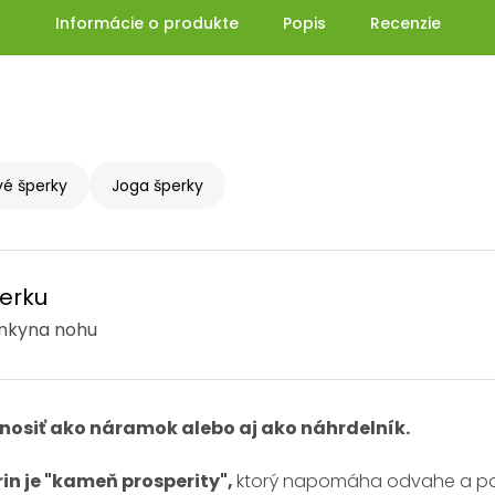
Informácie o produkte
Popis
Recenzie
é šperky
Joga šperky
erku
mkyna nohu
nosiť ako náramok alebo aj ako náhrdelník.
in je "kameň prosperity",
ktorý napomáha odvahe a po