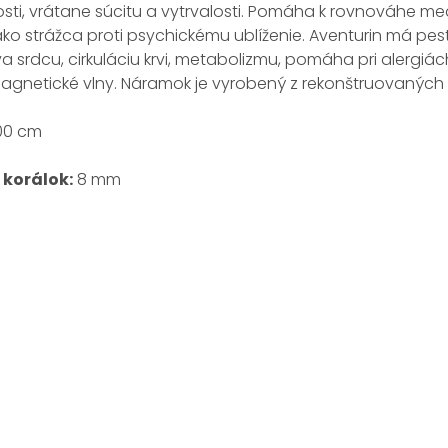
ti, vrátane súcitu a vytrvalosti. Pomáha k rovnováhe me
ko strážca proti psychickému ublíženie. Aventurin má pes
a srdcu, cirkuláciu krvi, metabolizmu, pomáha pri alergiá
agnetické vlny.
Náramok
je vyrobený z
rekonštruovaných
00
cm
korálok
:
8
mm