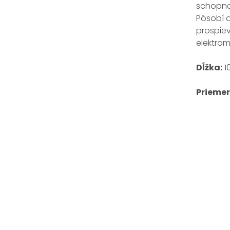
schopnos
Pôsobí a
prospiev
elektrom
Dĺžka
:
1
Priemer