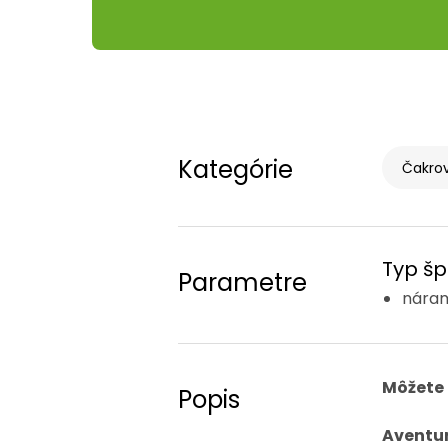
Kategórie
Čakrov
Typ šp
Parametre
nára
Môžete 
Popis
Aventur