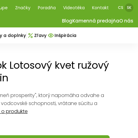
kupe
Značky
Poradňa
Videotéka
Kontakt
CS
SK
Blog
Kamenná predajňa
O nás
y a doplnky
Zľavy
Inšpirácia
 Lotosový kvet ružový
in
kameň prosperity", ktorý napomáha odvahe a
 vodcovské schopnosti, vrátane súcitu a
 o produkte