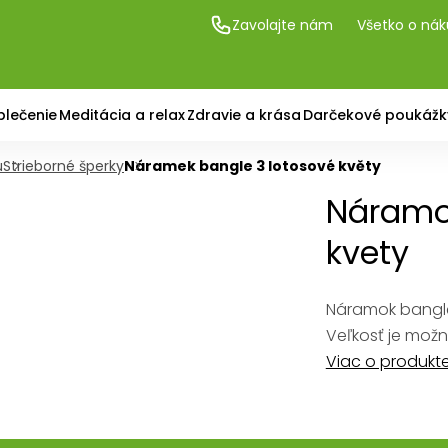
Zavolajte nám
Všetko o ná
blečenie
Meditácia a relax
Zdravie a krása
Darčekové poukážk
u
Strieborné šperky
Náramek bangle 3 lotosové květy
Náramok
kvety
Náramok bangle 
Veľkosť je možn
Viac o produkt