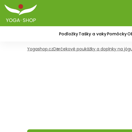
Podložky
Tašky a vaky
Pomôcky
O
Yogashop.cz
Darčekové poukážky a doplnky na jóg