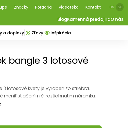
kupe
Značky
Poradňa
Videotéka
Kontakt
CS
SK
Blog
Kamenná predajňa
O nás
y a doplnky
Zľavy
Inšpirácia
 bangle 3 lotosové
3 lotosové kvety je vyroben zo striebra.
é meniť stlačením či roztiahnutím náramku.
e