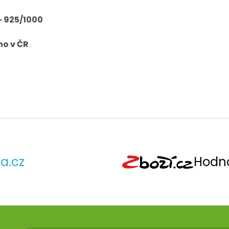
- 925/1000
o v ČR
a.cz
Hodno