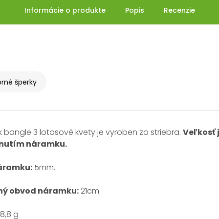
Informácie o produkte
Popis
Recenzie
orné šperky
bangle 3 lotosové kvety je vyroben zo striebra.
Veľkosť 
hnutím náramku.
áramku:
5mm.
ný obvod náramku:
21cm.
8,8 g