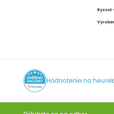
Ryzost 
Vyroben
Hodnotenie na heurek