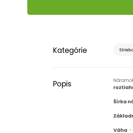
Kategórie
Strieb
Náramok 
Popis
roztia
Šírka n
Základ
Váha
- 