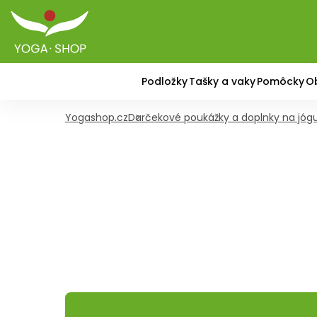
Podložky
Tašky a vaky
Pomôcky
O
Yogashop.cz
Darčekové poukážky a doplnky na jóg