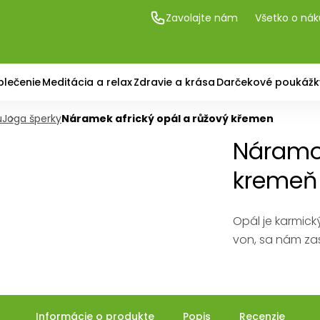
Zavolajte nám
Všetko o ná
blečenie
Meditácia a relax
Zdravie a krása
Darčekové poukážk
u
Joga šperky
Náramek africký opál a růžový křemen
Náramok
kremeň
Opál je karmick
von, sa nám zas
Informácie o produkte
Popis
Recenzie