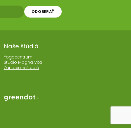
ODOBERAŤ
Naše štúdiá
Yogacentrum
Studio Magna Vita
Zariadime štúdiá
Web realizoval Greendot