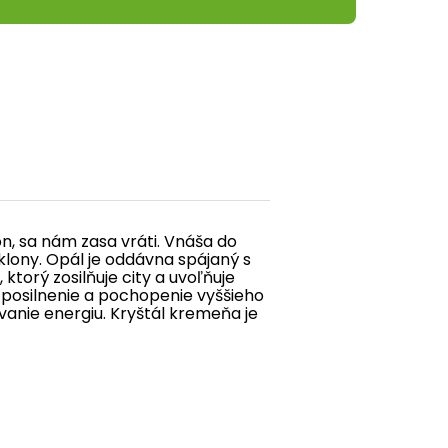
on
,
sa
nám
zasa
vráti.
Vnáša
do
klony
.
Opál
je
oddávna
spájaný
s
,
ktorý
zosilňuje
city a
uvoľňuje
, posilnenie a pochopenie vyššieho
ovanie energiu. Kryštál kremeňa je