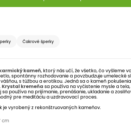
perky
Čakrové šperky
karmický
kameň
,
ktorý nás
učí
,
že
všetko
,
čo
vyšleme
v
etlo
,
spontánny
rozhodovanie
a
povzbudzuje
umelecké
s
vášňou
,
s
túžbou
a
erotikou
.
Jedná sa
o
kameň
pokušenia
.
Krystal kremeňa
sa používa na vyčistenie mysle a tela
ej sa používa na prijímanie, prenášanie, ukladanie a zosilň
hodný pre meditáciu a uzdravovací proces.
 je vyrobený z rekonštruovaných kameňov.
7 cm