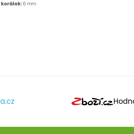
 korálok:
6 mm
a.cz
Hodno