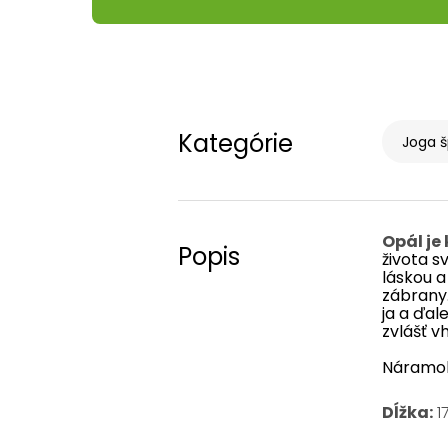
Kategórie
Joga š
Opál
je
Popis
života
sv
láskou
a
zábrany
ja a ďal
zvlášť v
Náramok
Dĺžka:
1