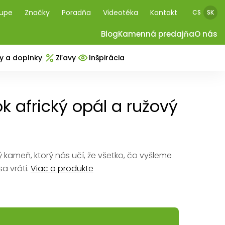
kupe
Značky
Poradňa
Videotéka
Kontakt
CS
SK
Blog
Kamenná predajňa
O nás
y a doplnky
Zľavy
Inšpirácia
 africký opál a ružový
ý kameň, ktorý nás učí, že všetko, čo vyšleme
a vráti.
Viac o produkte