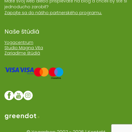
Máte svoj web alebo prispievate na blog a chceli by ste si
jednoducho zarobiť?
Zapojte sa do nášho partnerského programu.
Naše štúdiá
Yogacentrum
Studio Magna Vita
Zariadime štúdiá
Web realizoval Greendot