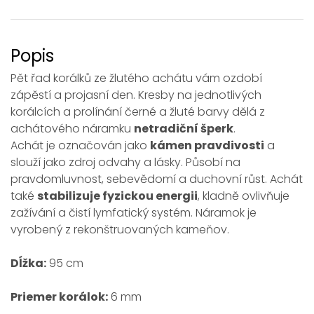
Popis
Pět řad korálků ze žlutého achátu vám ozdobí
zápěstí a projasní den. Kresby na jednotlivých
korálcích a prolínání černé a žluté barvy dělá z
achátového náramku
netradiční šperk
.
Achát je označován jako
kámen pravdivosti
a
slouží jako zdroj odvahy a lásky. Působí na
pravdomluvnost, sebevědomí a duchovní růst. Achát
také
stabilizuje fyzickou energii
, kladně ovlivňuje
zažívání a čistí lymfatický systém. Náramok je
vyrobený z rekonštruovaných kameňov.
Dĺžka
:
95
cm
Priemer
korálok
:
6
mm