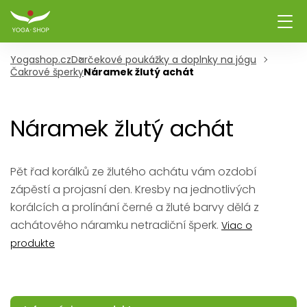
Yogashop.cz
Darčekové poukážky a doplnky na jógu
Čakrové šperky
Náramek žlutý achát
Náramek žlutý achát
Pět řad korálků ze žlutého achátu vám ozdobí
zápěstí a projasní den. Kresby na jednotlivých
korálcích a prolínání černé a žluté barvy dělá z
achátového náramku netradiční šperk.
Viac o
produkte