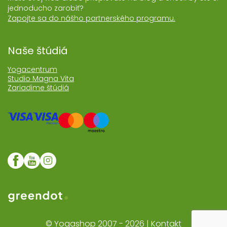
jednoducho zarobiť?
Zapojte sa do nášho partnerského programu.
Naše štúdiá
Yogacentrum
Studio Magna Vita
Zariadime štúdiá
Web realizoval Greendot
© Yogashop 2007 - 2026 |
Kontakt