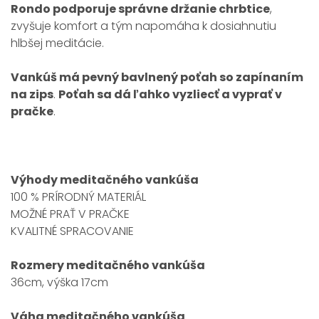
Rondo podporuje správne držanie chrbtice
,
zvyšuje komfort a tým napomáha k dosiahnutiu
hlbšej meditácie.
Vankúš má pevný bavlnený poťah so zapínaním
na zips
.
Poťah sa dá ľahko vyzliecť a vyprať v
pračke
.
Výhody meditačného vankúša
100 % PRÍRODNÝ MATERIÁL
MOŽNÉ PRAŤ V PRAČKE
KVALITNÉ SPRACOVANIE
Rozmery meditačného vankúša
36cm, výška 17cm
Váha meditačného vankúša