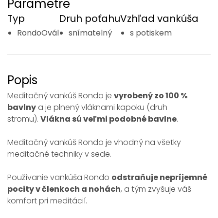
Parametre
Typ
Druh poťahu
Vzhľad vankúša
RondoOvál
snímatelný
s potiskem
Popis
Meditačný vankúš Rondo je
vyrobený zo 100 %
bavlny
a je plnený vláknami kapoku (druh
stromu).
Vlákna sú veľmi podobné bavlne
.
Meditačný vankúš Rondo je vhodný na všetky
meditačné techniky v sede.
Používanie vankúša Rondo
odstraňuje nepríjemné
pocity v členkoch a nohách
, a tým zvyšuje váš
komfort pri meditácií.