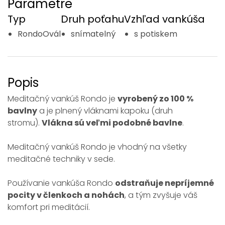
Parametre
Typ
Druh poťahu
Vzhľad vankúša
RondoOvál
snímatelný
s potiskem
Popis
Meditačný vankúš Rondo je
vyrobený zo
100 %
bavlny
a je plnený vláknami kapoku (druh
stromu).
Vlákna sú veľmi podobné bavlne
.
Meditačný vankúš Rondo je vhodný na všetky
meditačné techniky v sede.
Používanie vankúša Rondo
odstraňuje nepríjemné
pocity v členkoch a nohách
, a tým zvyšuje váš
komfort pri meditácií.