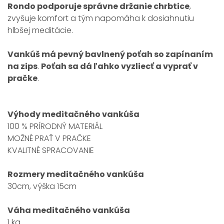
Rondo podporuje správne držanie chrbtice
,
zvyšuje komfort a tým napomáha k dosiahnutiu
hlbšej meditácie.
Vankúš má pevný bavlnený poťah so zapínaním
na zips
.
Poťah sa dá ľahko vyzliecť a vyprať v
pračke
.
Výhody meditačného vankúša
100 % PRÍRODNÝ MATERIÁL
MOŽNÉ PRAŤ V PRAČKE
KVALITNÉ SPRACOVANIE
Rozmery meditačného vankúša
30cm, výška 15cm
Váha meditačného vankúša
1 kg