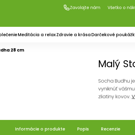
Zavolajte nám
Všetko o ná
blečenie
Meditácia a relax
Zdravie a krása
Darčekové poukážk
Budha 28 cm
Malý St
Socha Budhu je 
vyniknúť vášmu
zliatiny kovov.
V
Informácie o produkte
Popis
Recenzie