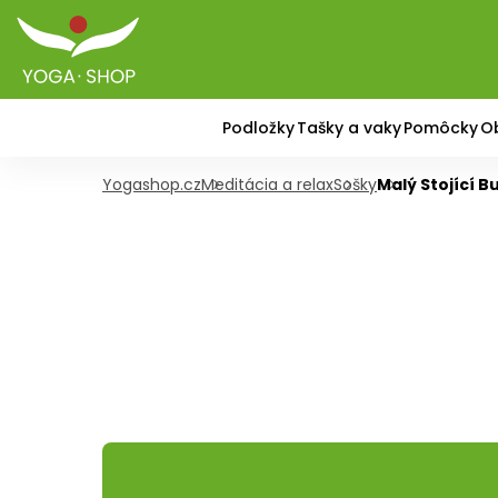
Podložky
Tašky a vaky
Pomôcky
O
Yogashop.cz
Meditácia a relax
Sošky
Malý Stojící 