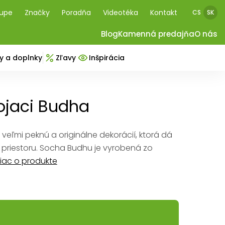
kupe
Značky
Poradňa
Videotéka
Kontakt
CS
SK
Blog
Kamenná predajňa
O nás
y a doplnky
Zľavy
Inšpirácia
ojaci Budha
veľmi peknú a originálne dekorácií, ktorá dá
 priestoru. Socha Budhu je vyrobená zo
iac o produkte