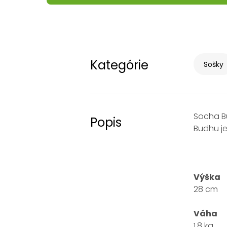
Kategórie
Sošky
Socha B
Popis
Budhu je
Výška
28 cm
Váha
1,8 kg