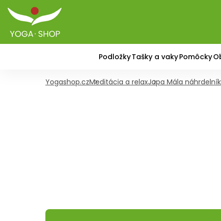
Podložky
Tašky a vaky
Pomôcky
O
Yogashop.cz
Meditácia a relax
Japa Mála náhrdelník