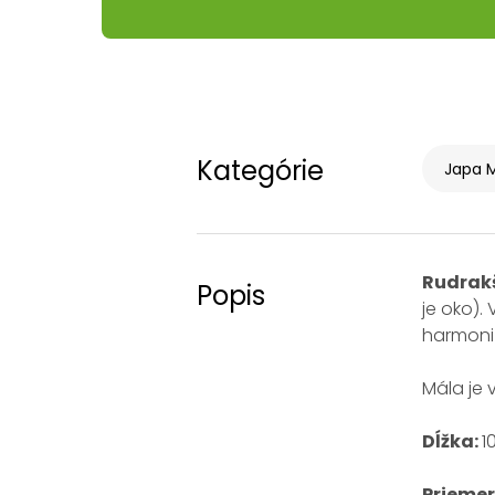
Kategórie
Japa M
Rudrakš
Popis
je oko).
harmoniz
Mála je
Dĺžka:
1
Priemer