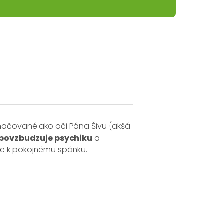
načované ako oči Pána Šivu (akšá
 povzbudzuje psychiku
a
že k pokojnému spánku.