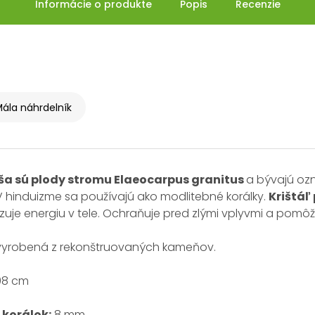
Informácie o produkte
Popis
Recenzie
ála náhrdelník
a sú plody stromu Elaeocarpus granitus
a bývajú oz
 V hinduizme sa používajú ako modlitebné korálky.
Krištáľ
uje energiu v tele. Ochraňuje pred zlými vplyvmi a pomô
 vyrobená z rekonštruovaných kameňov.
08 cm
 korálok:
8 mm