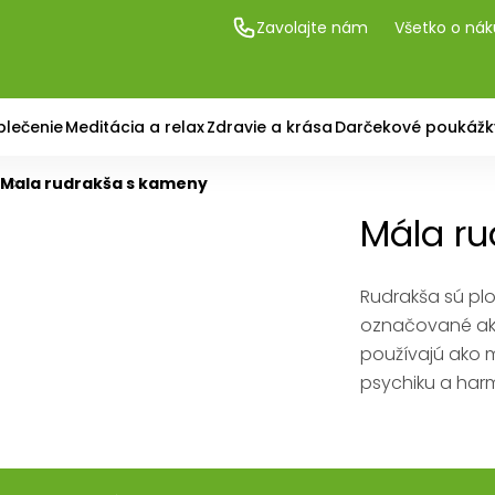
Zavolajte nám
Všetko o ná
blečenie
Meditácia a relax
Zdravie a krása
Darčekové poukážk
Mala rudrakša s kameny
Mála r
Rudrakša sú pl
označované ako 
používajú ako m
psychiku a harm