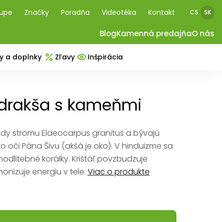
kupe
Značky
Poradňa
Videotéka
Kontakt
CS
SK
Blog
Kamenná predajňa
O nás
y a doplnky
Zľavy
Inšpirácia
udrakša s kameňmi
ody stromu Elaeocarpus granitus a bývajú
oči Pána Šivu (akšá je oko). V hinduizme sa
odlitebné korálky. Krištáľ povzbudzuje
onizuje energiu v tele.
Viac o produkte