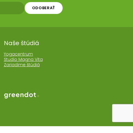
ODOBERAŤ
Naše štúdiá
Yogacentrum
Studio Magna Vita
Zariadime štúdiá
Web realizoval Greendot