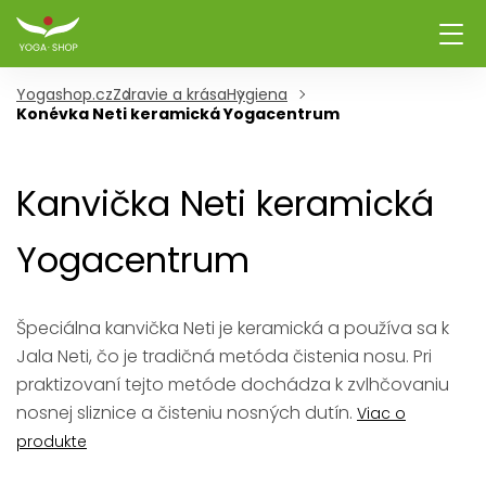
Yogashop.cz
Zdravie a krása
Hygiena
Konévka Neti keramická Yogacentrum
Kanvička Neti keramická
Yogacentrum
Špeciálna kanvička Neti je keramická a používa sa k
Jala Neti, čo je tradičná metóda čistenia nosu. Pri
praktizovaní tejto metóde dochádza k zvlhčovaniu
nosnej sliznice a čisteniu nosných dutín.
Viac o
produkte