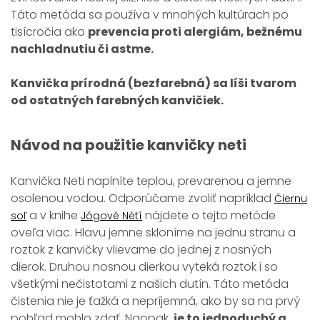
Táto metóda sa používa v mnohých kultúrach po
tisícročia ako
prevencia proti alergiám, bežnému
nachladnutiu či astme.
Kanvička prírodná (bezfarebná) sa líši tvarom
od ostatných farebných kanvičiek.
Návod na použitie kanvičky neti
Kanvička Neti naplníte teplou, prevarenou a jemne
osolenou vodou. Odporúčame zvoliť napríklad
Čiernu
a v knihe
nájdete o tejto metóde
soľ
Jógové Nétí
oveľa viac. Hlavu jemne skloníme na jednu stranu a
roztok z kanvičky vlievame do jednej z nosných
dierok. Druhou nosnou dierkou vyteká roztok i so
všetkými nečistotami z našich dutín. Táto metóda
čistenia nie je ťažká a nepríjemná, ako by sa na prvý
pohľad mohlo zdať. Naopak,
je to jednoduchý a