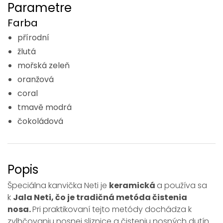
Parametre
Farba
přírodní
žlutá
mořská zeleň
oranžová
coral
tmavě modrá
čokoládová
Popis
Špeciálna kanvička Neti je
keramická
a používa sa
k
Jala Neti, čo je tradičná metóda čistenia
nosa.
Pri praktikovaní tejto metódy dochádza k
zvlhčovaniu nosnej sliznice a čisteniu nosných dutín.