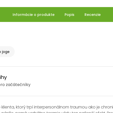
Informácie o produkte
Popis
Recenzie
o joge
ihy
pro začátečníky
be klienta, ktorý trpí interpersonálnom traumou ako je chro