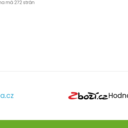
ha má 272 strán
a.cz
Hodno