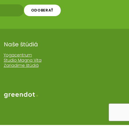
ODOBERAŤ
Naše štúdiá
Yogacentrum
Studio Magna Vita
Zariadime štúdiá
Web realizoval Greendot