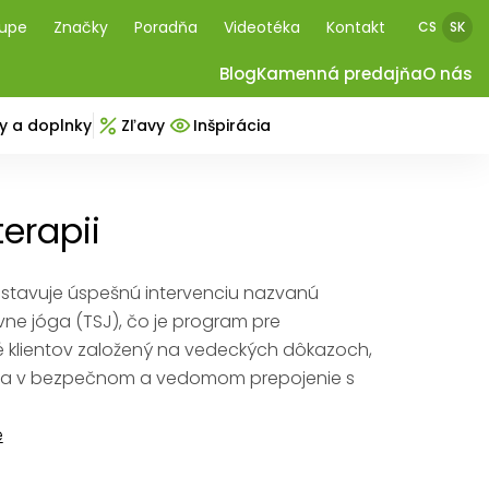
kupe
Značky
Poradňa
Videotéka
Kontakt
CS
SK
Blog
Kamenná predajňa
O nás
y a doplnky
Zľavy
Inšpirácia
terapii
dstavuje úspešnú intervenciu nazvanú
ne jóga (TSJ), čo je program pre
 klientov založený na vedeckých dôkazoch,
ha v bezpečnom a vedomom prepojenie s
.
e