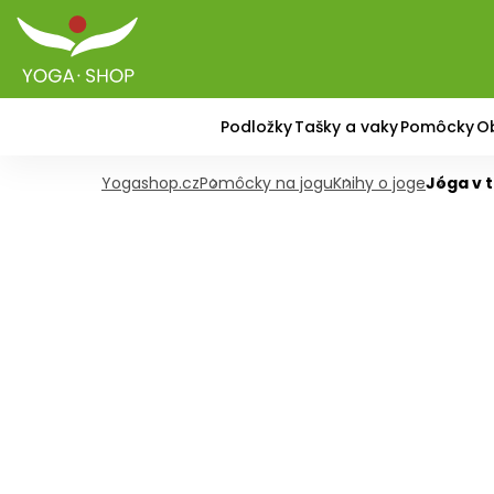
Podložky
Tašky a vaky
Pomôcky
O
Yogashop.cz
Pomôcky na jogu
Knihy o joge
Jóga v t