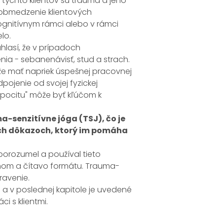
 týchto klientov sú trauma a jeho
 obmedzenie klientových
gnitívnym rámci alebo v rámci
lo.
lasí, že v prípadoch
ia - sebanenávisť, stud a strach.
ôže mať napriek úspešnej pracovnej
pojenie od svojej fyzickej
o pocitu" môže byť kľúčom k
-senzitívne jóga (TSJ), čo je
ch dôkazoch, ktorý im pomáha
porozumel a používal tieto
čnom a čítavo formátu. Trauma-
ravenie.
 a v poslednej kapitole je uvedené
i s klientmi.