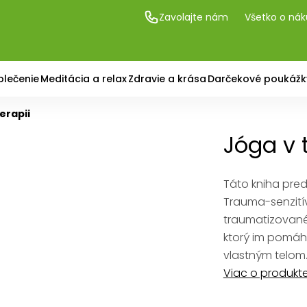
Zavolajte nám
Všetko o ná
blečenie
Meditácia a relax
Zdravie a krása
Darčekové poukážk
erapii
Jóga v 
Táto kniha pre
Trauma-senzitív
traumatizované
ktorý im pomá
vlastným telom
Viac o produkt