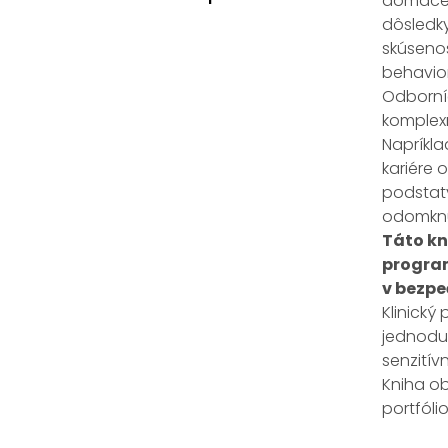
domáce n
dôsledk
skúseno
behavior
Odborníc
komplexn
Napríkla
kariére 
podstaty
odomknut
Táto kn
program
v bezpe
Klinický
jednoduc
senzitív
Kniha ob
portfóli