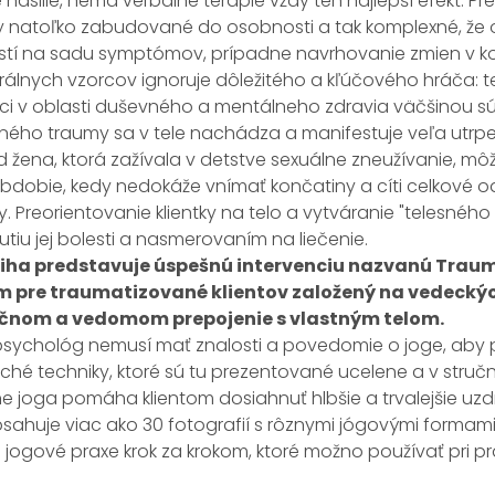
ásilie, nemá verbálne terapie vždy ten najlepší efekt. Pre
y natoľko zabudované do osobnosti a tak komplexné, že
stí na sadu symptómov, prípadne navrhovanie zmien v ko
álnych vzorcov ignoruje dôležitého a kľúčového hráča: te
i v oblasti duševného a mentálneho zdravia väčšinou súh
ého traumy sa v tele nachádza a manifestuje veľa utrpen
d žena, ktorá zažívala v detstve sexuálne zneužívanie, m
obdobie, kedy nedokáže vnímať končatiny a cíti celkové od
. Preorientovanie klientky na telo a vytváranie "telesnéh
iu jej bolesti a nasmerovaním na liečenie.
iha predstavuje úspešnú intervenciu nazvanú Trauma
 pre traumatizované klientov založený na vedecký
čnom a vedomom prepojenie s vlastným telom.
 psychológ nemusí mať znalosti a povedomie o joge, aby 
hé techniky, ktoré sú tu prezentované ucelene a v stru
ne joga pomáha klientom dosiahnuť hlbšie a trvalejšie uzd
sahuje viac ako 30 fotografií s rôznymi jógovými formami
o jogové praxe krok za krokom, ktoré možno používať pri prác