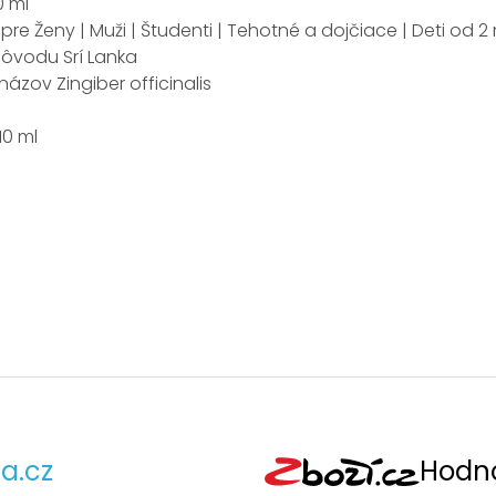
0 ml
re Ženy | Muži | Študenti | Tehotné a dojčiace | Deti od 2 
pôvodu Srí Lanka
 názov Zingiber officinalis
10 ml
a.cz
Hodno