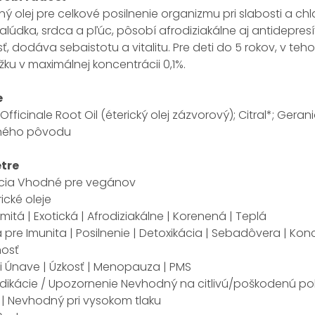
 olej pre celkové posilnenie organizmu pri slabosti a chlad
 žalúdka, srdca a pľúc, pôsobí afrodiziakálne aj antidepres
sť, dodáva sebaistotu a vitalitu. Pre deti do 5 rokov, v teh
ku v maximálnej koncentrácii 0,1%.
e
Officinale Root Oil (éterický olej zázvorový); Citral*; Gerani
dného pôvodu
tre
kácia Vhodné pre vegánov
ické oleje
itá | Exotická | Afrodiziakálne | Korenená | Teplá
pre Imunita | Posilnenie | Detoxikácia | Sebadôvera | Koncen
osť
i Únave | Úzkosť | Menopauza | PMS
dikácie / Upozornenie Nevhodný na citlivú/poškodenú pok
| Nevhodný pri vysokom tlaku