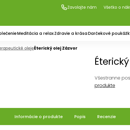
Zavolajte nám
Všetko o ná
blečenie
Meditácia a relax
Zdravie a krása
Darčekové poukážk
rapeutické oleje
Éterický olej Zázvor
Éterický
Všestranne posi
produkte
Informácie o produkte
Popis
Recenzie