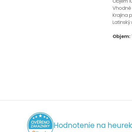
Objem 1
Vhodné p
Krajina 
Latinský
Objem:
Hodnotenie na heurek