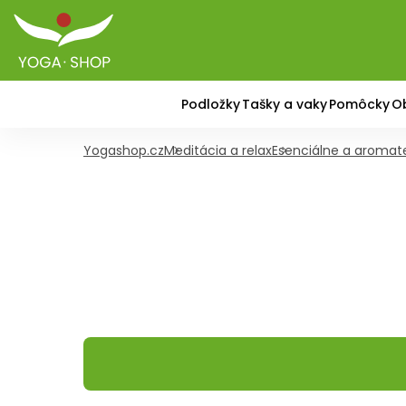
Podložky
Tašky a vaky
Pomôcky
O
Yogashop.cz
Meditácia a relax
Esenciálne a aromate