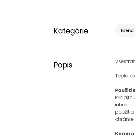
Kategórie
Esenci
Všestran
Popis
Teplá ko
Použiti
Pridajt
inhalačn
použitia
chráňte 
Komu ur