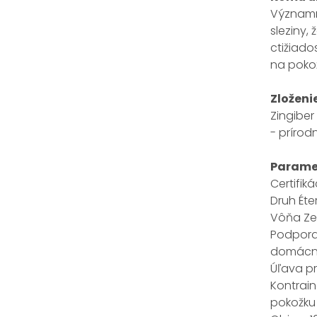
Významný
sleziny,
ctižiado
na pokož
Zloženi
Zingiber 
- príro
Parame
Certifi
Druh Éter
Vôňa Zem
Podpora 
domácn
Úľava pr
Kontrain
pokožku 