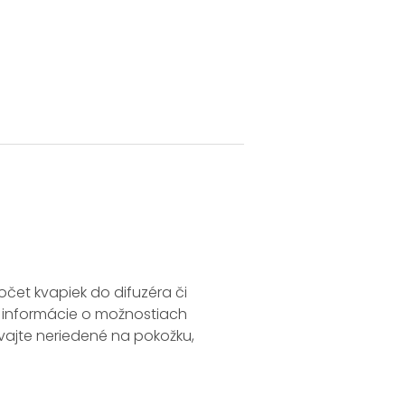
et kvapiek do difuzéra či
é informácie o možnostiach
žívajte neriedené na pokožku,