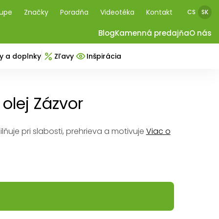
kupe
Značky
Poradňa
Videotéka
Kontakt
CS
SK
Blog
Kamenná predajňa
O nás
y a doplnky
Zľavy
Inšpirácia
 olej Zázvor
lňuje pri slabosti, prehrieva a motivuje
Viac o