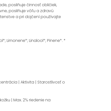
e, posilňuje činnosť obličiek,
ívne, posilňuje vôľu a zdravú
otenstve a pri dojčení používajte
ol*; Limonene*; Linalool*; Pinene*. *
trácia | Aktivita | Starostlivosť o
ožku | Max. 2% riedenie na