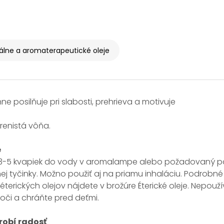
álne a aromaterapeutické oleje
ne posilňuje pri slabosti, prehrieva a motivuje
renistá vôňa.
e
e 3-5 kvapiek do vody v aromalampe alebo požadovaný poč
ej tyčinky. Možno použiť aj na priamu inhaláciu. Podrobn
 éterických olejov nájdete v brožúre Éterické oleje. Nepou
oči a chráňte pred deťmi.
obí radosť