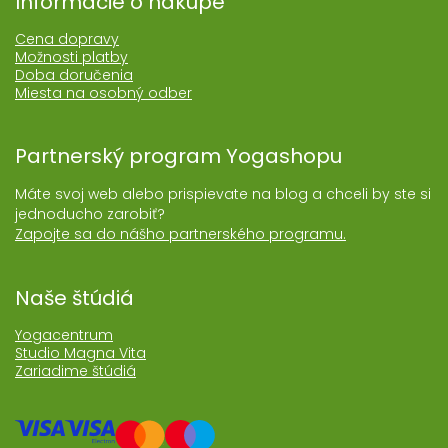
Informácie o nákupe
Cena dopravy
Možnosti platby
Doba doručenia
Miesta na osobný odber
Partnerský program Yogashopu
Máte svoj web alebo prispievate na blog a chceli by ste si
jednoducho zarobiť?
Zapojte sa do nášho partnerského programu.
Naše štúdiá
Yogacentrum
Studio Magna Vita
Zariadime štúdiá