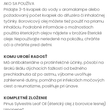
AKO SA POUŽÍVA
Pridajte 3-5 kvapiek do vody v aromalampe alebo
požadovaný počet kvapiek do difuzéra či inhalačnej
tyčinky. Borovicový olej môžete tiež použiť na priamu
inhaláciu. Podrobné informácie o možnostiach
použitia éterických olejov nájdete v brožúre Éterické
oleje. Nepoužívajte neriedené na pokožku, chráňte
oči a chráňte pred deťmi.
KOMU UROBÍ RADOSŤ
Má antibakteriálne a protiinfekčné účinky, pôsobí na
širokú škálu dýchacích ťažkostí od bežného
prechladnutia až po astmu, výborne uvoľňuje
zahlienené dutiny, pomáha pri infekciách močových
ciest a reumatizme, posilňuje pri únave.
KOMPLETNÉ ZLOŽENIE
Pinus Sylvestris Leaf Oil (éterický olej z borovice lesnej)
Limonene*