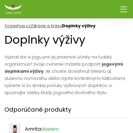
Yogashop.cz
Zdravie a krása
Doplnky výživy
Doplnky výživy
Vybrali ste si jogu pre jej priaznivé účinky na ľudský
organizmus? Svoje cvičenie môžete podporiť
jogovými
doplnkami výživy
. Ak chcete dosiahnuť telesnú aj
duševnú rovnováhu alebo trpíte konkrétnymi ťažkosťami,
vyberte si zo širokej ponuky výživových doplnkov a
spoznajte všetky klady jogového životného štýlu.
Odporúčané produkty
Amrita
Skladem