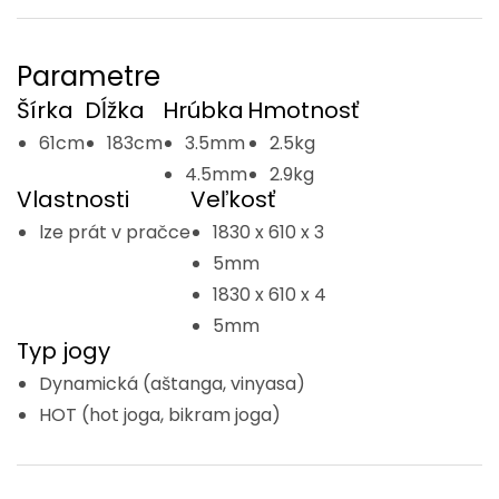
Parametre
Šírka
Dĺžka
Hrúbka
Hmotnosť
61cm
183cm
3.5mm
2.5kg
4.5mm
2.9kg
Vlastnosti
Veľkosť
lze prát v pračce
1830 x 610 x 3
5mm
1830 x 610 x 4
5mm
Typ jogy
Dynamická (aštanga, vinyasa)
HOT (hot joga, bikram joga)