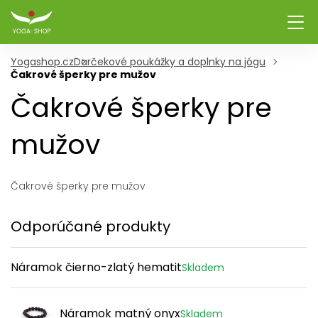
Yogashop.cz
Darčekové poukážky a doplnky na jógu
Čakrové šperky pre mužov
Čakrové šperky pre
mužov
Čakrové šperky pre mužov
Odporúčané produkty
Náramok čierno-zlatý hematit
Skladem
Náramok matný onyx
Skladem