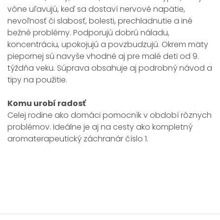
vône uľavujú, keď sa dostaví nervové napätie,
nevoľnosť či slabosť, bolesti, prechladnutie a iné
bežné problémy. Podporujú dobrú náladu,
koncentráciu, upokojujú a povzbudzujú. Okrem mäty
piepornej sú navyše vhodné aj pre malé deti od 9.
týždňa veku. Súprava obsahuje aj podrobný návod a
tipy na použitie.
Komu urobí radosť
Celej rodine ako domáci pomocník v období rôznych
problémov. Ideálne je aj na cesty ako kompletný
aromaterapeutický záchranár číslo 1.