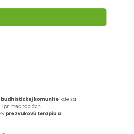
 budhistickej komunite
, kde sa
i pri meditáciách.
dky
pre zvukovú terapiu a