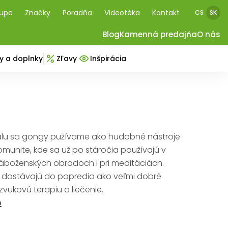
kupe
Značky
Poradňa
Videotéka
Kontakt
CS
SK
Blog
Kamenná predajňa
O nás
y a doplnky
Zľavy
Inšpirácia
álu sa gongy pužívame ako hudobné nástroje
komunite, kde sa už po stáročia používajú v
náboženských obradoch i pri meditáciách.
 dostávajú do popredia ako veľmi dobré
zvukovú terapiu a liečenie.
e