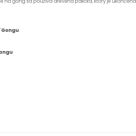
ie na gong sa používa drevená palička, ktorý je ukončená 
ť Gongu
ongu