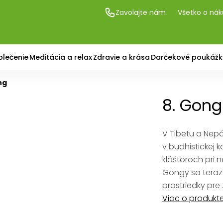
Zavolajte nám
Všetko o ná
blečenie
Meditácia a relax
Zdravie a krása
Darčekové poukážk
ng
8. Gong
V Tibetu a Nep
v budhistickej 
kláštoroch pri 
Gongy sa teraz
prostriedky pre 
Viac o produkt