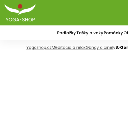
Podložky
Tašky a vaky
Pomôcky
O
Yogashop.cz
Meditácia a relax
Gongy a činely
8. Go