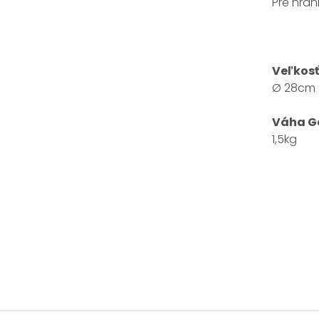
Pre hran
Veľkos
Ø 28cm
Váha G
1,5kg