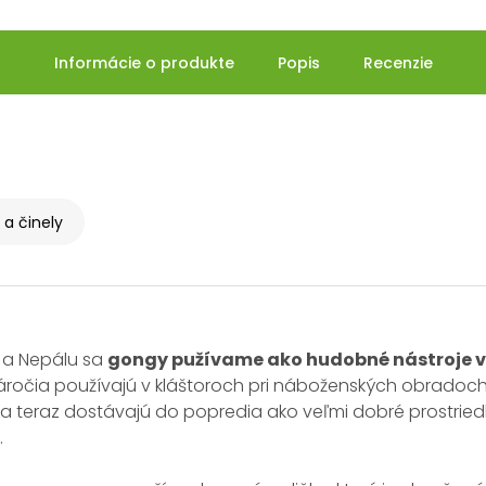
Informácie o produkte
Popis
Recenzie
a činely
 a Nepálu sa
gongy pužívame ako hudobné nástroje v
áročia používajú v kláštoroch pri náboženských obradoch 
a teraz dostávajú do popredia ako veľmi dobré prostrie
.