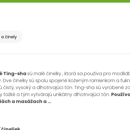
a činely
é Ting-sha
sú malé činelky , ktorá sa používa pro modlid
 Dve činelky sú spolu spojené koženým ramienkom a ťuknut
ú čistý, vysoký a dlhotrvajúci tón. Ting-sha sú vyrobené zo
ky ťažké a tým vytvárajú unikátny dlhotrvajúci tón.
Používa
iách a masážach a ...
 čineliek