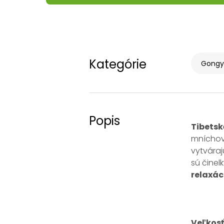
Kategórie
Gongy 
Popis
Tibetsk
mníchov.
vytváraj
sú činel
relaxác
Veľkosť