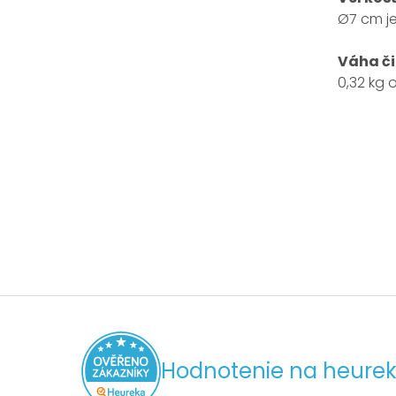
Ø7 cm je
Váha či
0,32 kg 
Hodnotenie na heurek