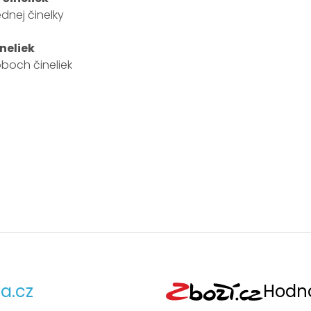
dnej činelky
neliek
oboch čineliek
a.cz
Hodno