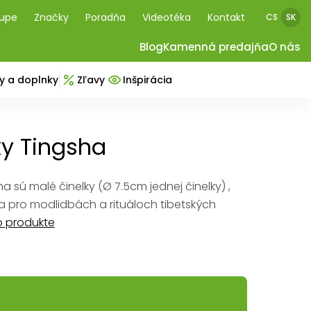
kupe
Značky
Poradňa
Videotéka
Kontakt
CS
SK
Blog
Kamenná predajňa
O nás
y a doplnky
Zľavy
Inšpirácia
ky Tingsha
a sú malé činelky (Ø 7.5cm jednej činelky) ,
a pro modlidbách a rituáloch tibetských
o produkte