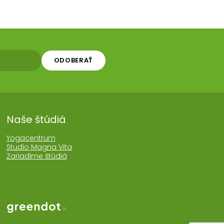
ODOBERAŤ
Naše štúdiá
Yogacentrum
Studio Magna Vita
Zariadime štúdiá
Web realizoval Greendot