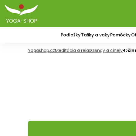
Podložky
Tašky a vaky
Pomôcky
O
Yogashop.cz
Meditácia a relax
Gongy a činely
4. či