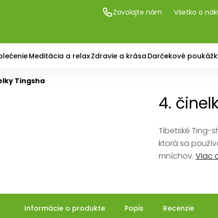
Zavolajte nám
Všetko o ná
blečenie
Meditácia a relax
Zdravie a krása
Darčekové poukážk
nelky Tingsha
4. činel
Tibetské Ting-sh
ktorá sa použív
mníchov.
Viac 
Informácie o produkte
Popis
Recenzie