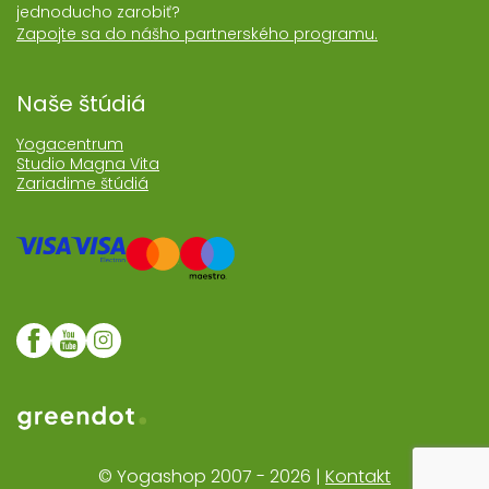
jednoducho zarobiť?
Zapojte sa do nášho partnerského programu.
Naše štúdiá
Yogacentrum
Studio Magna Vita
Zariadime štúdiá
Web realizoval Greendot
© Yogashop 2007 - 2026 |
Kontakt