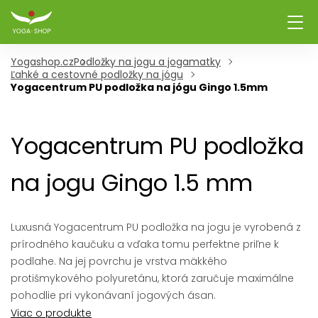
Yogashop.cz
Podložky na jogu a jogamatky
Ľahké a cestovné podložky na jógu
Yogacentrum PU podložka na jógu Gingo 1.5mm
Yogacentrum PU podložka
na jogu Gingo 1.5 mm
Luxusná Yogacentrum PU podložka na jogu je vyrobená z
prírodného kaučuku a vďaka tomu perfektne priľne k
podlahe. Na jej povrchu je vrstva mäkkého
protišmykového polyuretánu, ktorá zaručuje maximálne
pohodlie pri vykonávaní jogových ásan.
Viac o produkte