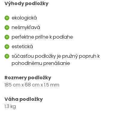
Výhody podložky
ekologická
nešmykľavá
perfektne priľne k podlahe
estetická
súčasťou podložky je pružný popruh k
pohodlnému prenášanie
Rozmery podložky
185 cm x 68 cm x 1.5 mm
Váha podložky
1.3 kg