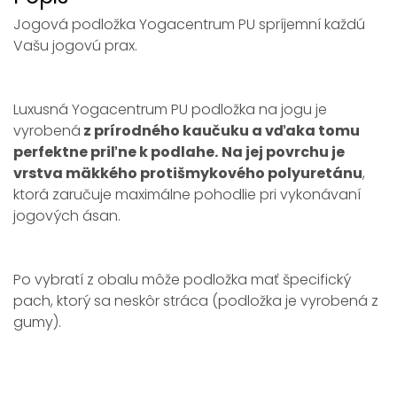
Jogová podložka Yogacentrum PU spríjemní každú
Vašu jogovú prax.
Luxusná Yogacentrum PU podložka na jogu je
vyrobená
z prírodného kaučuku a vďaka tomu
perfektne priľne k podlahe.
Na jej povrchu je
vrstva mäkkého protišmykového polyuretánu
,
ktorá zaručuje maximálne pohodlie pri vykonávaní
jogových ásan.
Po vybratí z obalu môže podložka mať špecifický
pach, ktorý sa neskôr stráca (podložka je vyrobená z
gumy).