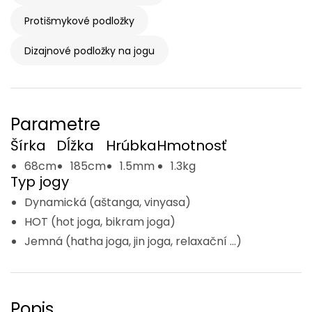
Protišmykové podložky
Dizajnové podložky na jogu
Parametre
Šírka
Dĺžka
Hrúbka
Hmotnosť
68cm
185cm
1.5mm
1.3kg
Typ jogy
Dynamická (aštanga, vinyasa)
HOT (hot joga, bikram joga)
Jemná (hatha joga, jin joga, relaxační ...)
Popis