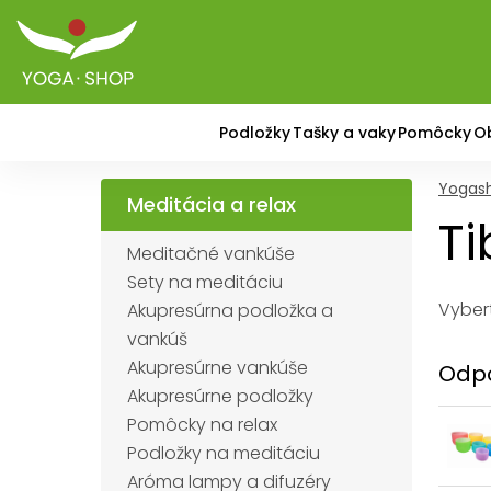
Podložky
Tašky a vaky
Pomôcky
O
Yogas
Meditácia a relax
Ti
Meditačné vankúše
Sety na meditáciu
Vybert
Akupresúrna podložka a
vankúš
Akupresúrne vankúše
Odpo
Akupresúrne podložky
Pomôcky na relax
Podložky na meditáciu
Aróma lampy a difuzéry