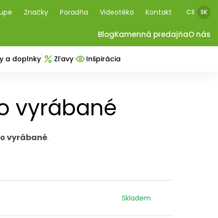
kupe
Značky
Poradňa
Videotéka
Kontakt
CS
SK
Blog
Kamenná predajňa
O nás
y a doplnky
Zľavy
Inšpirácia
vo vyrábané
vo vyrábané
.
Skladem