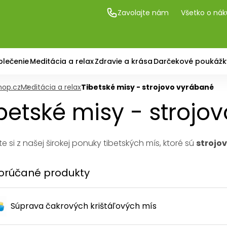
Zavolajte nám
Všetko o ná
blečenie
Meditácia a relax
Zdravie a krása
Darčekové poukážk
hop.cz
Meditácia a relax
Tibetské misy - strojovo vyrábané
betské misy - strojo
e si z našej širokej ponuky tibetských mís, ktoré sú
strojo
rúčané produkty
Súprava čakrových krištáľových mís