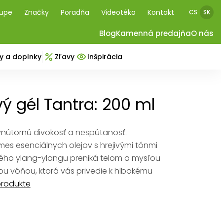
kupe
Značky
Poradňa
Videotéka
Kontakt
CS
SK
Blog
Kamenná predajňa
O nás
y a doplnky
Zľavy
Inšpirácia
ý gél Tantra: 200 ml
vnútornú divokosť a nespútanosť.
mes esenciálnych olejov s hrejivými tónmi
ného ylang-ylangu preniká telom a mysľou
u vôňou, ktorá vás privedie k hlbokému
produkte