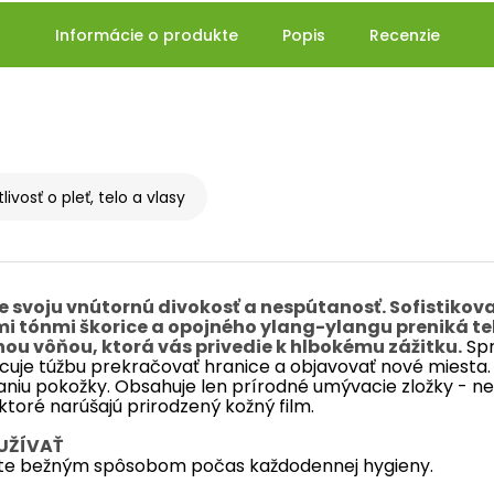
Informácie o produkte
Popis
Recenzie
livosť o pleť, telo a vlasy
 svoju vnútornú divokosť a nespútanosť. Sofistikov
mi tónmi škorice a opojného ylang-ylangu preniká t
ou vôňou, ktorá vás privedie k hlbokému zážitku.
Spr
uje túžbu prekračovať hranice a objavovať nové miesta.
aniu pokožky. Obsahuje len prírodné umývacie zložky - 
 ktoré narúšajú prirodzený kožný film.
UŽÍVAŤ
jte bežným spôsobom počas každodennej hygieny.