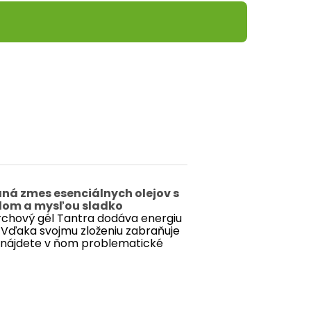
aná zmes esenciálnych olejov s
elom a mysľou sladko
chový gél Tantra dodáva energiu
 Vďaka svojmu zloženiu zabraňuje
nenájdete v ňom problematické