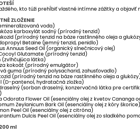
OTEŠÍ
aždého, kto túži prehĺbiť vlastné intímne zážitky a objaviť 
TNÉ ZLOŽENIE
emineralizovaná voda)
ukóza karboxylát sodný (prírodný tenzid)
ukozid (prírodný tenzid na báze rastlinného oleja a glukóz
opropyl Betaine (jemný tenzid, penidlo)
us Annuus Seed Oil (organický slnečnicový olej)
Cocoyl Glutamate (prírodný tenzid)
 (zvlhčujúca látka)
za kokoát (prírodný emulgátor)
vá guma (prírodný polysacharid, zahusťovadlo)
kozid (prírodný tenzid na báze rastlinného oleja a glukózy
l (D-pantenol, hydratačná zložka)
raselný (sorban draselný, konzervačná látka pre certifi
)
 Odorata Flower Oil (esenciálny olej z kvetov Cananga o
um Zeylanicum Bark Oil (esenciálny olej z kôry škorice
imon Peel Oil (esenciálny olej z citróna)
urantium Dulcis Peel Oil (esenciálny olej zo sladkého po
200 ml