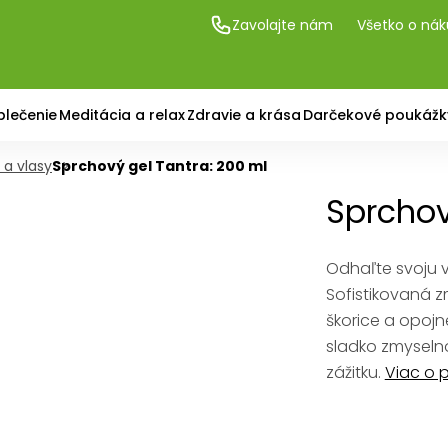
Zavolajte nám
Všetko o ná
blečenie
Meditácia a relax
Zdravie a krása
Darčekové poukážk
o a vlasy
Sprchový gel Tantra: 200 ml
Sprchov
Odhaľte svoju 
Sofistikovaná z
škorice a opoj
sladko zmyselno
zážitku.
Viac o 