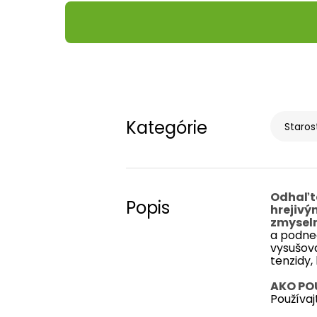
Kategórie
Starost
Odhaľte
Popis
hrejivý
zmyseln
a podnec
vysušov
tenzidy,
AKO PO
Používa