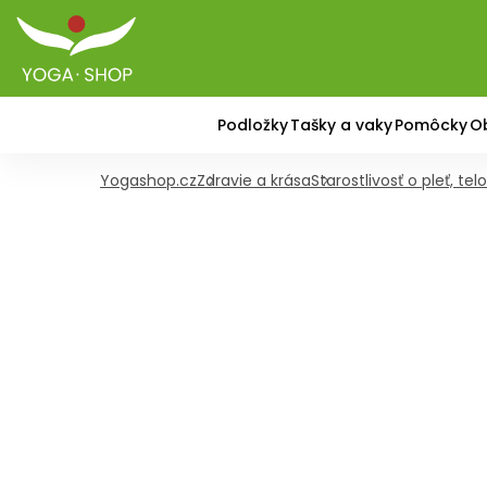
Podložky
Tašky a vaky
Pomôcky
O
Yogashop.cz
Zdravie a krása
Starostlivosť o pleť, tel