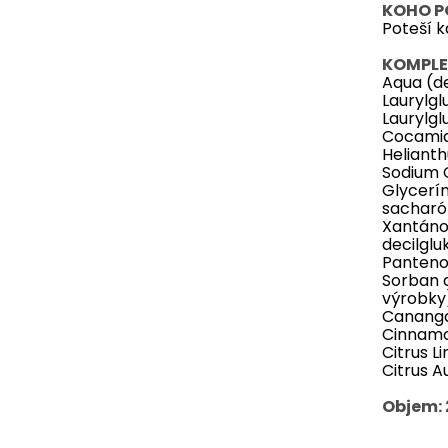
KOHO P
Poteší k
KOMPLE
Aqua (d
Laurylgl
Laurylgl
Cocamid
Helianth
Sodium 
Glycerín
sacharó
Xantáno
decilglu
Panteno
Sorban d
výrobky
Cananga
Cinnamom
Citrus L
Citrus A
Objem: 