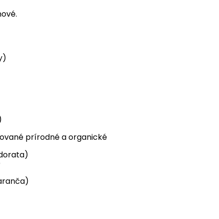
nové.
y)
)
kované prírodné a organické
dorata)
)
maranča)