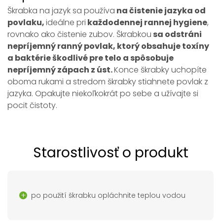
Škrabka na jazyk sa používa
na čistenie jazyka od
povlaku,
ideálne pri
každodennej rannej hygiene
,
rovnako ako čistenie zubov. Škrabkou
sa odstráni
nepríjemný ranný povlak, ktorý obsahuje toxíny
a baktérie škodlivé pre telo a spôsobuje
nepríjemný zápach z úst.
Konce škrabky uchopíte
oboma rukami a stredom škrabky stiahnete povlak z
jazyka. Opakujte niekoľkokrát po sebe a užívajte si
pocit čistoty.
Starostlivosť o produkt
po použití škrabku opláchnite teplou vodou