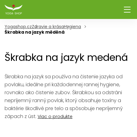
Yogashop.cz
Zdravie a krása
Hygiena
Škrabka na jazyk měděná
Škrabka na jazyk medená
Škrabka na jazyk sa používa na čistenie jazyka od
povlaku, ideálne pri každodennej rannej hygiene,
rovnako ako čistenie zubov. Škrabkou sa odstráni
nepríjemný ranný povlak, ktorý obsahuje toxíny a
baktérie škodlivé pre telo a spôsobuje nepríjemný
zápach z úst.
Viac o produkte