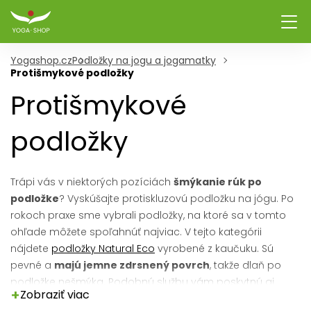
Yogashop.cz
Podložky na jogu a jogamatky
Protišmykové podložky
Protišmykové
podložky
Trápi vás v niektorých pozíciách
šmýkanie rúk po
podložke
? Vyskúšajte protiskluzovú podložku na jógu. Po
rokoch praxe sme vybrali podložky, na ktoré sa v tomto
ohľade môžete spoľahnúť najviac. V tejto kategórii
nájdete
podložky Natural Eco
vyrobené z kaučuku. Sú
pevné a
majú jemne zdrsnený povrch
, takže dlaň po
podložke nešmýka. Podobnú službu vám poskytnú aj
+
Zobraziť viac
podložky s PU vrstvou, ktoré sú mäkké a zároveň savé.