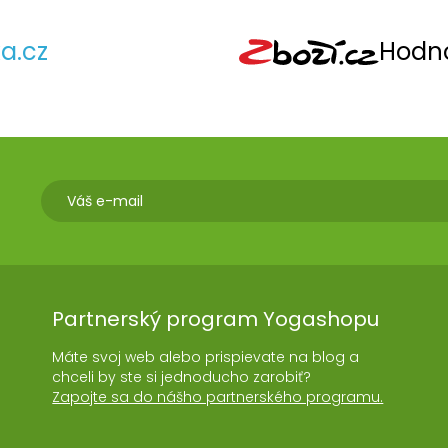
a.cz
Hodno
Partnerský program Yogashopu
Máte svoj web alebo prispievate na blog a
chceli by ste si jednoducho zarobiť?
Zapojte sa do nášho partnerského programu.