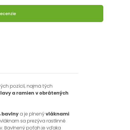
ecenzie
ch pozícií, najmä tých
lavy a ramien
v obrátených
 bavlny
a je plnený
vláknami
 vláknam sa prezýva rastlinné
ov. Bavlnený poťah je vďaka