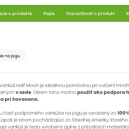
ácie o produkte
Popis
Starostlivosť o produkt
R
e na jogu
vankúš Half Moon je ideálnou pomôckou pri cvičení mnohý
vaných
v sede
. Okrem toho možno
použiť ako podpora h
a pri Savasana.
iu časť podporného vankúša na jogu je vyrobený zo
100%
 Kapok je strom pochádzajúci zo Strednej Ameriky, ktorého
oga vankúš je teda vyrobený úplne z prírodných materiál