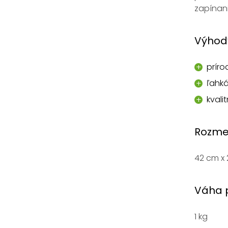
zapínan
Výhod
príro
ľahk
kvali
Rozme
42 cm x 
Váha 
1 kg