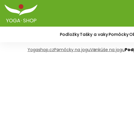
Podložky
Tašky a vaky
Pomôcky
O
Yogashop.cz
Pomôcky na jogu
Vankúše na jogu
Pod