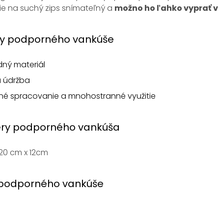
ie na suchý zips snímateľný a
možno ho ľahko vyprať v
y podporného vankúše
dný materiál
á údržba
tné spracovanie a mnohostranné využitie
ry podporného vankúša
20 cm x 12cm
podporného vankúše