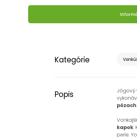
Inform
Kategórie
Vankúš
Jógový 
Popis
vykoná
pózach 
Vonkajš
kapok
.
perie. Y