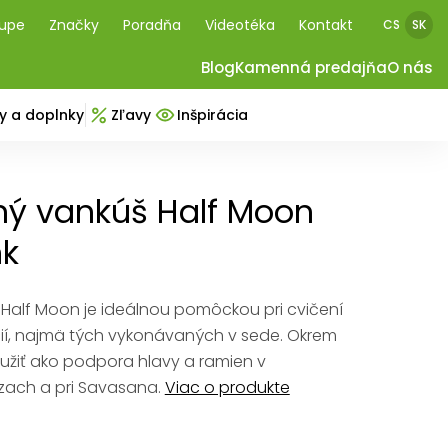
kupe
Značky
Poradňa
Videotéka
Kontakt
CS
SK
Blog
Kamenná predajňa
O nás
y a doplnky
Zľavy
Inšpirácia
ý vankúš Half Moon
nk
Half Moon je ideálnou pomôckou pri cvičení
í, najmä tých vykonávaných v sede. Okrem
žiť ako podpora hlavy a ramien v
ach a pri Savasana.
Viac o produkte