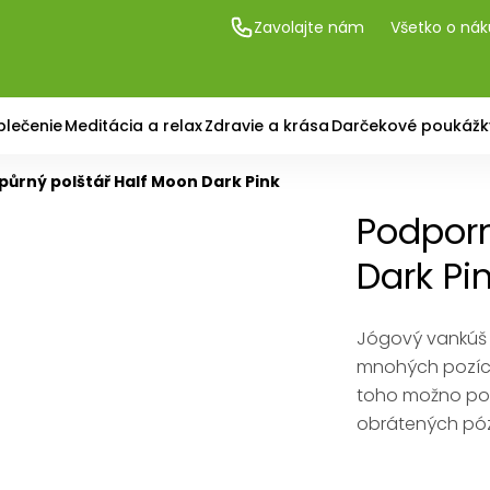
Zavolajte nám
Všetko o ná
blečenie
Meditácia a relax
Zdravie a krása
Darčekové poukážk
půrný polštář Half Moon Dark Pink
Podporn
Dark Pi
Jógový vankúš 
mnohých pozíci
toho možno pou
obrátených póz