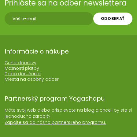
Prihláste sa na odber newslettera
ODOBERAŤ
Informácie o nákupe
Cena dopravy
Možnosti platby
Doba doručenia
Miesta na osobný odber
Partnerský program Yogashopu
Máte svoj web alebo prispievate na blog a chceli by ste si
jednoducho zarobiť?
Zapojte sa do nášho partnerského programu.