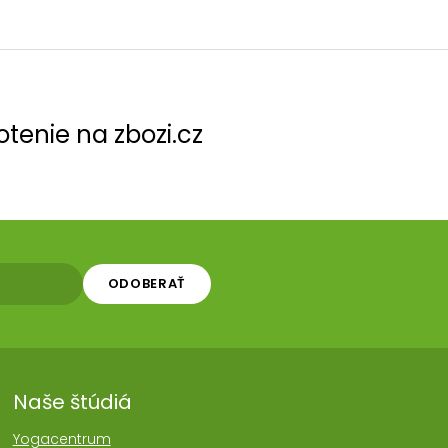
tenie na zbozi.cz
ODOBERAŤ
Naše štúdiá
Yogacentrum