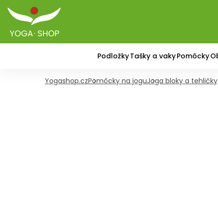
Podložky
Tašky a vaky
Pomôcky
O
Yogashop.cz
Pomôcky na jogu
Joga bloky a tehličky