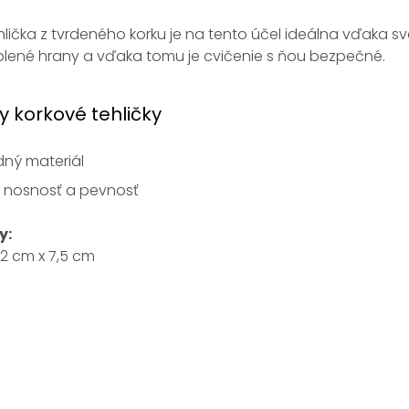
lička z tvrdeného korku je na tento účel ideálna vďaka sv
lené hrany a vďaka tomu je cvičenie s ňou bezpečné.
 korkové tehličky
dný materiál
á nosnosť a pevnosť
y:
12 cm x 7,5 cm