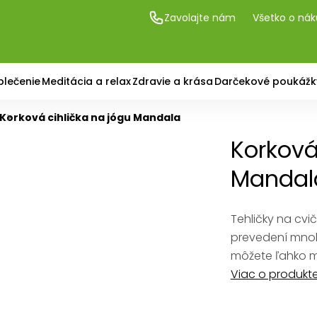
Zavolajte nám
Všetko o ná
blečenie
Meditácia a relax
Zdravie a krása
Darčekové poukážk
Korková cihlička na jógu Mandala
Korková
Mandal
Tehličky na cvi
prevedení mnoh
môžete ľahko m
Viac o produkt