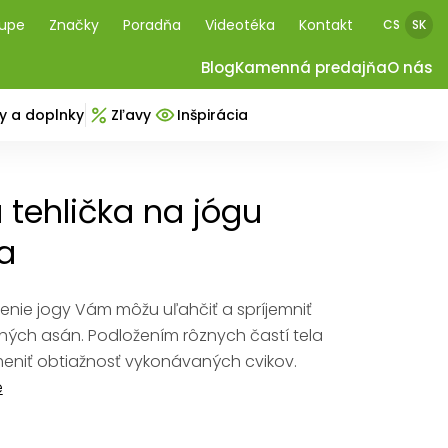
kupe
Značky
Poradňa
Videotéka
Kontakt
CS
SK
Blog
Kamenná predajňa
O nás
y a doplnky
Zľavy
Inšpirácia
 tehlička na jógu
a
čenie jogy Vám môžu uľahčiť a spríjemniť
ých asán. Podložením rôznych častí tela
eniť obtiažnosť vykonávaných cvikov.
e