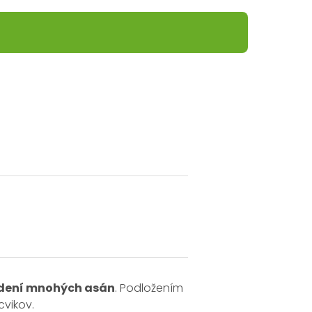
edení mnohých asán
. Podložením
cvikov.