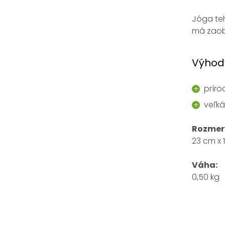
Jóga teh
má zaob
Výhody
príro
veľk
Rozmer
23 cm x 
Váha
:
0,50 kg