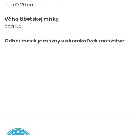
cca Ø 20 cm
Váha
tibetskej misky
cca 1kg
Odber misek je možný v akomkoľvek množstve.