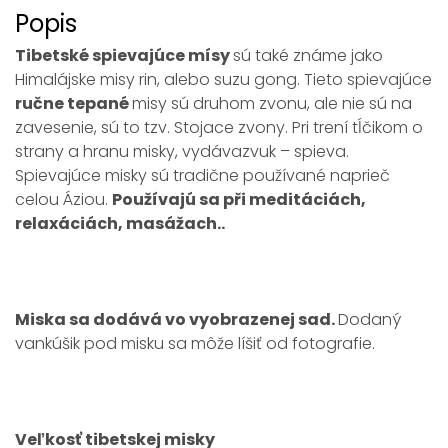
Popis
Tibetské spievajúce mísy
sú také známe jako
Himalájske misy rin, alebo suzu gong. Tieto spievajúce
ručne
tepané
misy sú druhom zvonu, ale nie sú na
zavesenie, sú to tzv. Stojace zvony. Pri trení tĺčikom o
strany a hranu misky, vydávazvuk – spieva.
Spievajúce misky sú tradične používané naprieč
celou Áziou.
Používajú sa při meditáciách,
relaxáciách, masážach..
Miska sa dodává vo vyobrazenej sad.
Dodaný
vankúšik pod misku sa môže líšiť od fotografie.
Veľkosť
tibetskej misky