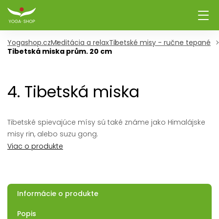
Yogashop.cz
Meditácia a relax
Tibetské misy - ručne tepané
Tibetská miska prům. 20 cm
4. Tibetská miska
Tibetské spievajúce mísy sú také známe jako Himalájske
misy rin, alebo suzu gong.
Viac o produkte
Informácie o produkte
Popis