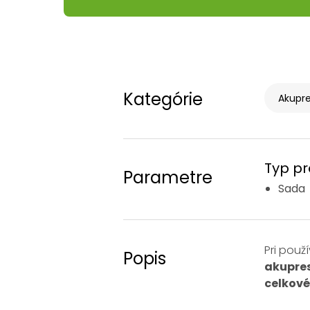
Kategórie
Akupre
Typ p
Parametre
Sada
Pri pou
Popis
akupres
celkov