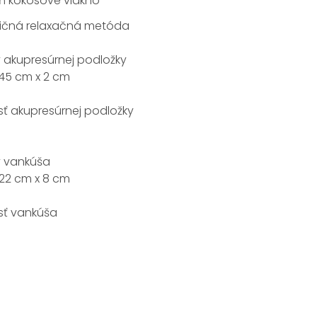
lň kokosové vlákno
dičná relaxačná metóda
 akupresúrnej podložky
45 cm x 2 cm
ť akupresúrnej podložky
 vankúša
22 cm x 8 cm
ť vankúša