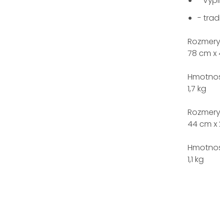
- výp
- tra
Rozmery
78 cm x 
Hmotnos
1,7 kg
Rozmery
44 cm x 
Hmotnos
1,1 kg