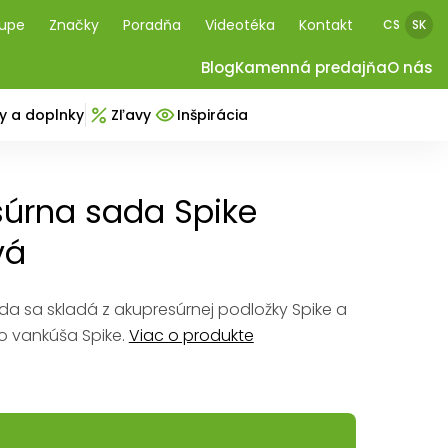
kupe
Značky
Poradňa
Videotéka
Kontakt
CS
SK
Blog
Kamenná predajňa
O nás
y a doplnky
Zľavy
Inšpirácia
úrna sada Spike
vá
a sa skladá z akupresúrnej podložky Spike a
o vankúša Spike.
Viac o produkte