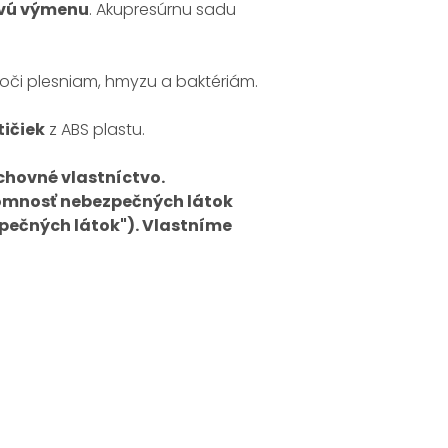
ovú výmenu
. Akupresúrnu sadu
voči plesniam, hmyzu a baktériám.
ičiek
z ABS plastu.
hovné vlastníctvo.
tomnosť nebezpečných látok
pečných látok"). Vlastníme