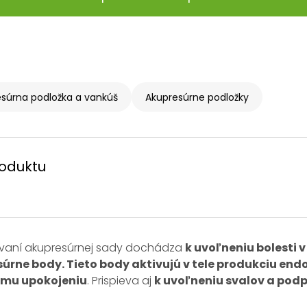
súrna podložka a vankúš
Akupresúrne podložky
roduktu
žívaní akupresúrnej sady dochádza
k uvoľneniu bolesti v
úrne body. Tieto body aktivujú v tele produkciu end
ému upokojeniu
. Prispieva aj
k uvoľneniu svalov a pod