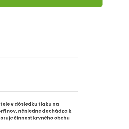
 tele v dôsledku tlaku na
orfínov, následne dochádza k
poruje činnosť krvného obehu
.