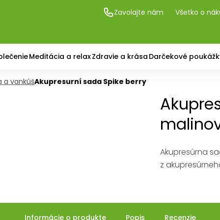
Zavolajte nám
Všetko o ná
blečenie
Meditácia a relax
Zdravie a krása
Darčekové poukážk
a a vankúš
Akupresurní sada Spike berry
Akupres
malino
Akupresúrna sad
z akupresúrneh
Informácie o produkte
Popis
Recenzie