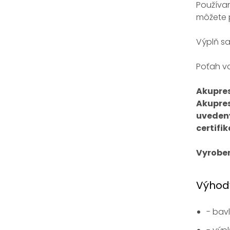
Používa
môžete 
Výplň sa
Poťah v
Akupres
Akupres
uvedený
certifi
Vyroben
Výhod
- bav