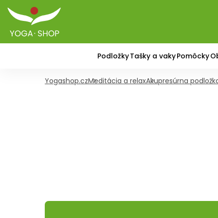
Podložky
Tašky a vaky
Pomôcky
O
Yogashop.cz
Meditácia a relax
Akupresúrna podložk