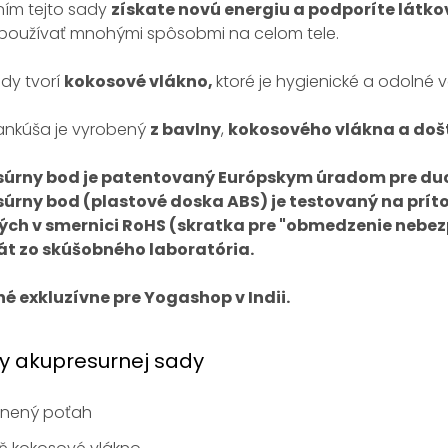
ním tejto sady
získate novú energiu a podporíte látk
používať mnohými spôsobmi na celom tele.
dy tvorí
kokosové vlákno,
ktoré je hygienické a odolné 
ankúša je vyrobený
z bavlny
,
kokosového vlákna a došt
úrny bod je patentovaný Európskym úradom pre duc
úrny bod (plastové doska ABS) je testovaný na prí
ch v smernici RoHS (skratka pre "obmedzenie nebez
kát zo skúšobného laboratória.
é exkluzívne pre Yogashop v Indii.
y akupresurnej sady
lnený poťah