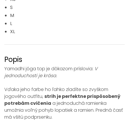
S
M
L
XL
Popis
Yamadhi jóga top je dôkazom príslovia:
V
jednoduchosti je krása.
Vďaka jeho farbe ho ľahko zladíte so zvyškom
jogového outfitu,
strih je perfektne prispôsobený
potrebám cvičenia
a jednoduchá ramienka
umožnia voľný pohyb lopatiek a ramien. Predná časť
má všitú podprsenku.